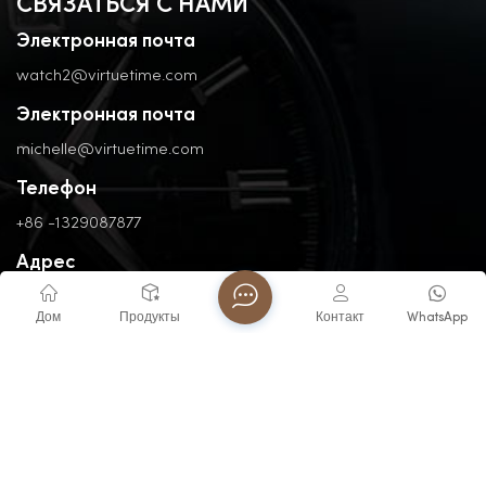
СВЯЗАТЬСЯ С НАМИ
Электронная почта
watch2@virtuetime.com
Электронная почта
michelle@virtuetime.com
Телефон
+86 -1329087877
Адрес
No. 3, Nanpu Road, Jinfeng Industrial Zone, Zhangzhou, Fujian,
China
Дом
Продукты
Контакт
WhatsApp
Авторские права @ 2026 FUJIAN VIRTUE INDUSTRY CO..LTD
Все права защищены .
ПОДДЕРЖИВАЕТСЯ СЕТЬ