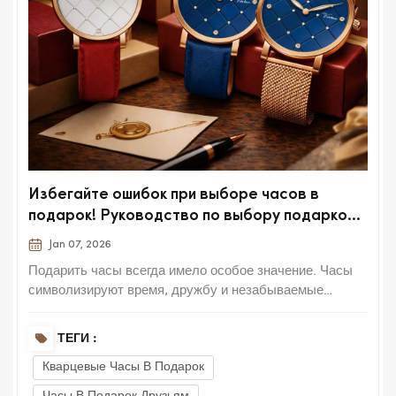
Избегайте ошибок при выборе часов в
подарок! Руководство по выбору подарков
для разных категорий покупателей, чтобы
Jan 07, 2026
ваша забота сохранилась надолго.
Подарить часы всегда имело особое значение. Часы
символизируют время, дружбу и незабываемые
воспоминания, поэтому их часто выбирают на дни
рождения, годовщины, выпускные и другие важные
ТЕГИ :
события. Однако неправильный выбор часов может
Кварцевые Часы В Подарок
легко превратить трогательный жест в неловкий.
Понимание того, как...