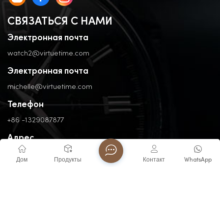
СВЯЗАТЬСЯ С НАМИ
Электронная почта
watch2@virtuetime.com
Электронная почта
michelle@virtuetime.com
Телефон
+86 -1329087877
Адрес
No. 3, Nanpu Road, Jinfeng Industrial Zone, Zhangzhou, Fujian,
Дом
Продукты
Контакт
WhatsApp
China
Авторские права @ 2026 FUJIAN VIRTUE INDUSTRY CO..LTD