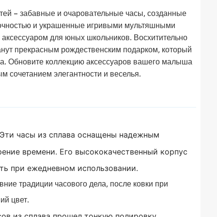
ей – забавные и очаровательные часы, созданные
й точностью и украшенные игривыми мультяшными
 аксессуаром для юных школьников. Восхитительно
анут прекрасным рождественским подарком, который
нка. Обновите коллекцию аксессуаров вашего малыша
м сочетанием элегантности и веселья.
Эти часы из сплава оснащены надежным
рение времени.
Его высококачественный корпус
ать при ежедневном использовании.
ние традиции часового дела, после ковки при
ий цвет.
сов из сплава прошел тонкую полировку