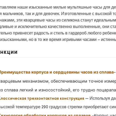
тавляем наши изысканные милые мультяшные часы для дет
ля мальчиков, так и для девочек. Изготовленные с высоко
нажами, эти кварцевые часы из силикона станут идеальным
дливые и исключительно качественно выполненные, они ст
тельно привнесет радость и стиль в гардероб любого ребе
 изысканными, но в то же время игривыми часами – истинны
нкции
Преимущества корпуса и сердцевины часов из сплава
-
кварцевым механизмом, обеспечивающим точное изме
из сплава легкий и износостойкий, его трудно поцарап
— Используя дав
Классическая трехконтактная конструкция
высокой температуре 290 градусов стрелки приобретают син
Технология обработки корпусов из сплавов
Корпус ча