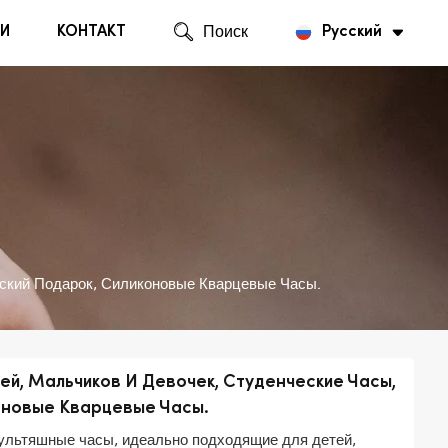
И
КОНТАКТ
Поиск
Русский
English
Русский
ский Подарок, Силиконовые Кварцевые Часы.
й, Мальчиков И Девочек, Студенческие Часы,
оновые Кварцевые Часы.
льтяшные часы, идеально подходящие для детей,