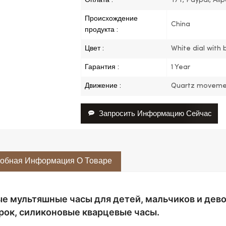
Оплата :
T/T, Paypal, Ali
Происхождение
China
продукта :
Цвет :
White dial with b
Гарантия :
1 Year
Движение :
Quartz moveme
Запросить Информацию Сейчас
обная Информация О Товаре
е мультяшные часы для детей, мальчиков и дево
рок, силиконовые кварцевые часы.