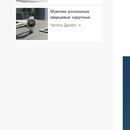
повседневный дизайн со
стразами, новый
Мужские роскошные
специальный циферблат.
кварцевые наручные
часы с ремешком из
Читать Далее
нержавеющей стали,
корпусом из сплава,
стеклом, в деловом и
повседневном стиле, с
декоративным диском.