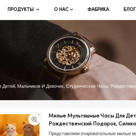
ФАБРИКА
БЛОГ
ПРОДУКТЫ
О НАС
Детей, Мальчиков И Девочек, Студенческие Часы, Рождествен
Милые Мультяшные Часы Для Дете
Рождественский Подарок, Силик
Представляем очаровательные милые му