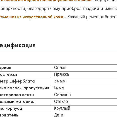
-
поверхности, благодаря чему приобрел гладкий и изыс
- Кожаный ремешок более
Ремешок из искусственной кожи
ецификация
Сплав
ериал
Пряжка
застежки
34 мм
етр циферблата
14 мм
на полосы пропускания
Силикон
материала ленты
Стекло
альный материал
Круглый
а корпуса
Дети
зователь