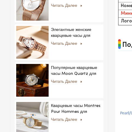
мужчин:
Читать Далее
Номе
минималистичный дизайн
Мини
со сменными ремешками.
Популярная модель для
Лого
мужчин и женщин.
Элегантные женские
кварцевые часы для
частных и эксклюзивных
Читать Далее
По
коллекций.
Популярные кварцевые
часы Moon Quartz для
бизнеса, простые и
Читать Далее
стильные, модные часы
MoonPhaseWatch,
мужские часы.
Кварцевые часы Montres
Pour Hommes для
мужчин и женщин,
Читать Далее
ультратонкие, из
нержавеющей стали,