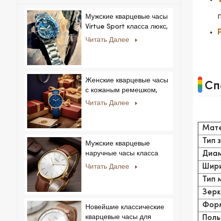
Мужские кварцевые часы
Virtue Sport класса люкс,
корпус из сплава,
Читать Далее
стеклянный циферблат,
указательный механизм,
возможность нанесения
логотипа на заказ для
Женские кварцевые часы
Сп
бизнеса.
с кожаным ремешком,
ультратонкие, с
Читать Далее
кристаллами, в
королевском стиле,
Мат
модные, Feminino
Relogio, ультратонкие, с
Тип 
Мужские кварцевые
кристаллами.
наручные часы класса
Диам
люкс с корпусом из
Шири
Читать Далее
нержавеющей стали и
Тип 
натуральной кожей.
Зерк
Форм
Новейшие классические
кварцевые часы для
Поль