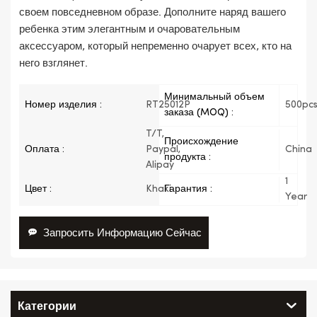
своем повседневном образе. Дополните наряд вашего
ребенка этим элегантным и очаровательным
аксессуаром, который непременно очарует всех, кто на
него взглянет.
Минимальный объем
Номер изделия :
RT25012P
500pc
заказа (MOQ) :
T/T,
Происхождение
Оплата :
Paypal,
China
продукта :
Alipay
1
Цвет :
Khaki
Гарантия :
Year
Запросить Информацию Сейчас
Категории