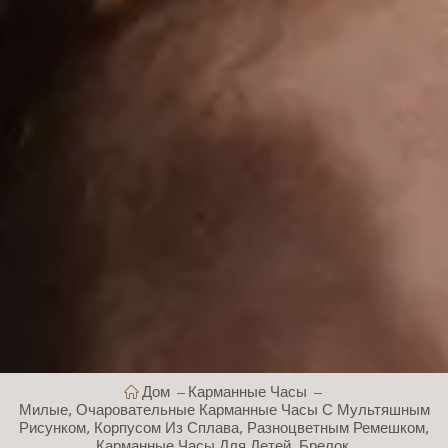
Дом
Карманные Часы
Милые, Очаровательные Карманные Часы С Мультяшным
Рисунком, Корпусом Из Сплава, Разноцветным Ремешком,
Карманные Часы Для Детей, Брелок.