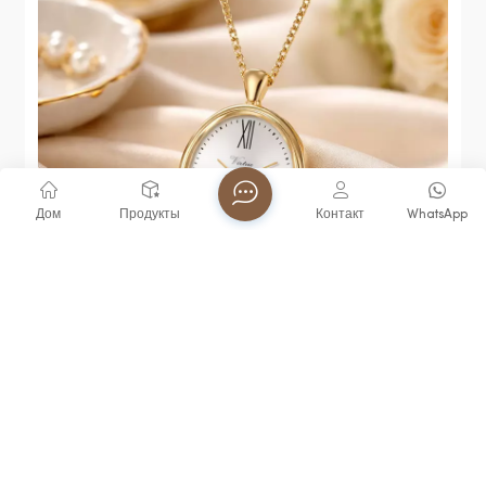
Дом
Продукты
Контакт
WhatsApp
Часы-Брелок Virtue С Кварцевым Механизмом И
Функцией Голосового Управления,
Водонепроницаемость 3ATM, Популярный
Товар Для Пожилых И Слепых,
Водонепроницаемые, В Тренде.