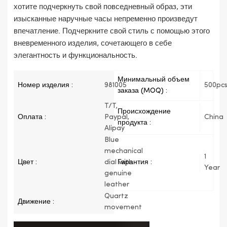
хотите подчеркнуть свой повседневный образ, эти
изысканные наручные часы непременно произведут
впечатление. Подчеркните свой стиль с помощью этого
вневременного изделия, сочетающего в себе
элегантность и функциональность.
Минимальный объем
Номер изделия :
981005
500pc
заказа (MOQ) :
T/T,
Происхождение
Оплата :
Paypal,
China
продукта :
Alipay
Blue
mechanical
1
Цвет :
dial with
Гарантия :
Year
genuine
leather
Quartz
Движение :
movement