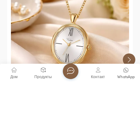
Дом
Продукты
Контакт
WhatsApp
Часы-Брелок Virtue С Кварцевым Механизмом И
Функцией Голосового Управления,
Водонепроницаемость 3ATM, Популярный
Товар Для Пожилых И Слепых,
Водонепроницаемые, В Тренде.
ПОСМОТРЕТЬ БОЛЬШЕ