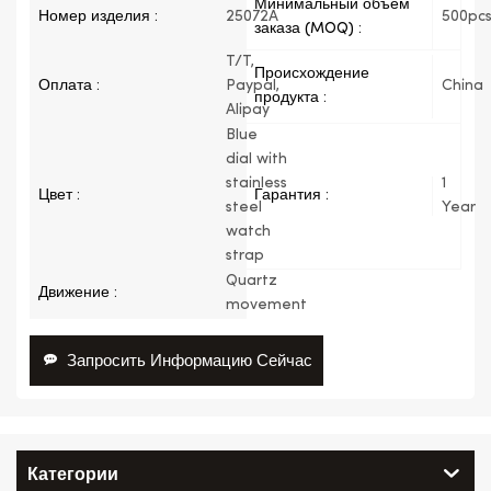
Минимальный объем
Номер изделия :
25072A
500pc
заказа (MOQ) :
T/T,
Происхождение
Оплата :
Paypal,
China
продукта :
Alipay
Blue
dial with
stainless
1
Цвет :
Гарантия :
steel
Year
watch
strap
Quartz
Движение :
movement
Запросить Информацию Сейчас
Категории