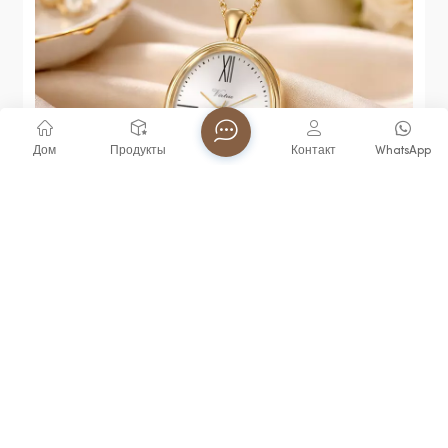
Дом
Продукты
Контакт
WhatsApp
Часы-Брелок Virtue С Кварцевым Механизмом И
Функцией Голосового Управления,
Водонепроницаемость 3ATM, Популярный
Товар Для Пожилых И Слепых,
Водонепроницаемые, В Тренде.
ПОСМОТРЕТЬ БОЛЬШЕ