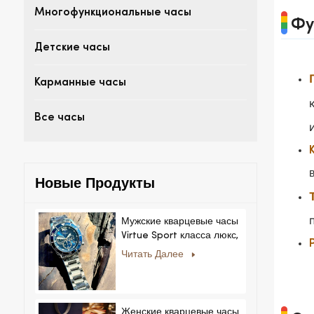
Многофункциональные часы
Фу
Детские часы
Карманные часы
Все часы
Новые Продукты
Мужские кварцевые часы
Virtue Sport класса люкс,
корпус из сплава,
Читать Далее
стеклянный циферблат,
указательный механизм,
возможность нанесения
логотипа на заказ для
Женские кварцевые часы