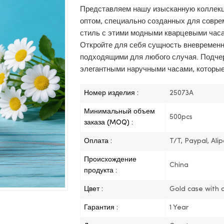
Представляем нашу изысканную коллекц
оптом, специально созданных для совр
стиль с этими модными кварцевыми часа
Откройте для себя сущность вневременн
подходящими для любого случая. Подчер
элегантными наручными часами, которые
Номер изделия :
25073A
Минимальный объем
500pcs
заказа (MOQ) :
Оплата :
T/T, Paypal, Ali
Происхождение
China
продукта :
Цвет :
Gold case with a
Гарантия :
1 Year