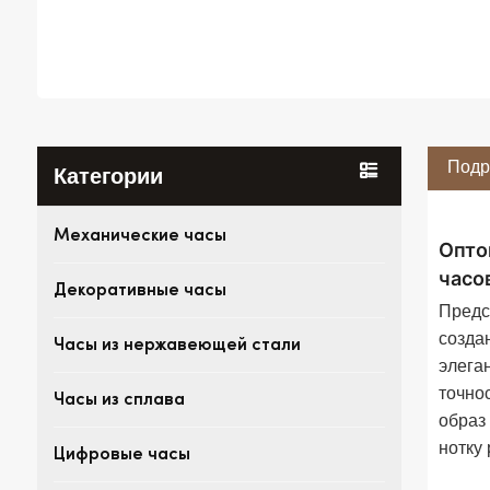
Подр
Категории
Механические часы
Опто
часо
Декоративные часы
Предс
созда
Часы из нержавеющей стали
элега
точно
Часы из сплава
образ
нотку
Цифровые часы