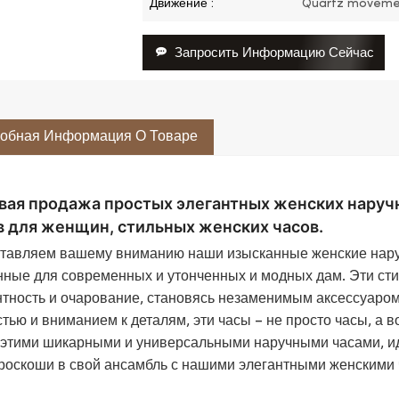
Движение :
Quartz moveme
Запросить Информацию Сейчас
обная Информация О Товаре
вая продажа простых элегантных женских наруч
в для женщин, стильных женских часов.
тавляем вашему вниманию наши изысканные женские наруч
нные для современных и утонченных и модных дам. Эти с
нтность и очарование, становясь незаменимым аксессуаро
стью и вниманием к деталям, эти часы – не просто часы, а 
 этими шикарными и универсальными наручными часами, и
 роскоши в свой ансамбль с нашими элегантными женскими 