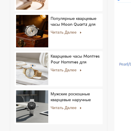
Популярные кварцевые
часы Moon Quartz для
бизнеса, простые и
Читать Далее
стильные, модные часы
MoonPhaseWatch,
мужские часы.
Кварцевые часы Montres
Pour Hommes для
мужчин и женщин,
Читать Далее
ультратонкие, из
нержавеющей стали,
повседневный дизайн со
стразами, новый
Мужские роскошные
специальный циферблат.
кварцевые наручные
часы с ремешком из
Читать Далее
нержавеющей стали,
корпусом из сплава,
стеклом, в деловом и
повседневном стиле, с