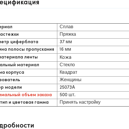
ецификация
Сплав
ериал
Пряжка
застежки
37 мм
етр циферблата
16 мм
на полосы пропускания
Кожа
материала ленты
Стекло
альный материал
Квадрат
а корпуса
Женщины
зователь
25073A
р модели
500 шт.
мальный объем заказа
Принять настройку
тип и цветовая гамма
дробности