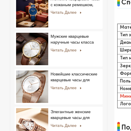
Сп
бизнеса.
с кожаным ремешком,
ультратонкие, с
Читать Далее
кристаллами, в
королевском стиле,
Мат
модные, Feminino
Relogio, ультратонкие, с
Тип 
Мужские кварцевые
кристаллами.
наручные часы класса
Диам
люкс с корпусом из
Шири
Читать Далее
нержавеющей стали и
Тип 
натуральной кожей.
Зерк
Форм
Новейшие классические
кварцевые часы для
Поль
мужчин:
Читать Далее
Номе
минималистичный дизайн
Мини
со сменными ремешками.
Популярная модель для
Лого
мужчин и женщин.
Элегантные женские
кварцевые часы для
частных и эксклюзивных
Читать Далее
По
коллекций.