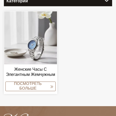
Категории
Женские Часы С
Элегантным Жемчужным
Циферблатом,
ПОСМОТРЕТЬ
Водонепроницаемые
БОЛЬШЕ
Relojes Para Mujeres