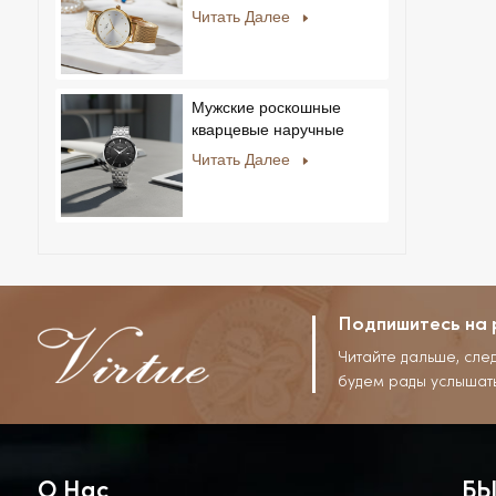
мужчин и женщин,
Читать Далее
ультратонкие, из
нержавеющей стали,
повседневный дизайн со
стразами, новый
Мужские роскошные
специальный циферблат.
кварцевые наручные
часы с ремешком из
Читать Далее
нержавеющей стали,
корпусом из сплава,
стеклом, в деловом и
повседневном стиле, с
декоративным диском.
Подпишитесь на 
Читайте дальше, сле
будем рады услышат
О Нас
БЫ