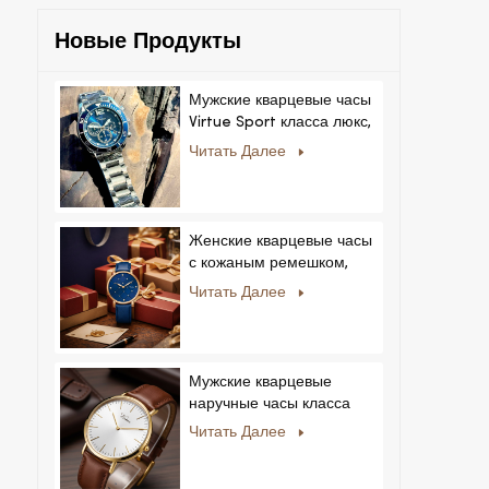
Новые Продукты
Мужские кварцевые часы
Virtue Sport класса люкс,
корпус из сплава,
Читать Далее
стеклянный циферблат,
указательный механизм,
возможность нанесения
логотипа на заказ для
Женские кварцевые часы
бизнеса.
с кожаным ремешком,
ультратонкие, с
Читать Далее
кристаллами, в
королевском стиле,
модные, Feminino
Relogio, ультратонкие, с
Мужские кварцевые
кристаллами.
наручные часы класса
люкс с корпусом из
Читать Далее
нержавеющей стали и
натуральной кожей.