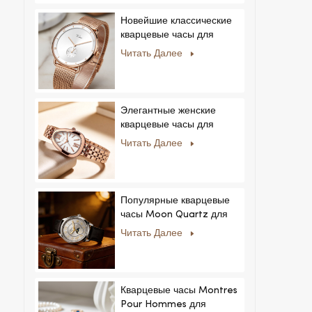
Новейшие классические
кварцевые часы для
мужчин:
Читать Далее
минималистичный дизайн
со сменными ремешками.
Популярная модель для
мужчин и женщин.
Элегантные женские
кварцевые часы для
частных и эксклюзивных
Читать Далее
коллекций.
Популярные кварцевые
часы Moon Quartz для
бизнеса, простые и
Читать Далее
стильные, модные часы
MoonPhaseWatch,
мужские часы.
Кварцевые часы Montres
Pour Hommes для