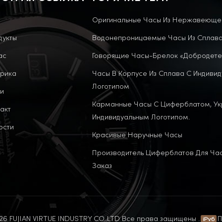
Оригинальные Часы Из Нержавеюще
дукты
Водонепроницаемые Часы Из Сплав
ас
Говорящие Часы-Брелок «Добродете
рика
Часы В Корпусе Из Сплава С Индиви
Логотипом
и
Карманные Часы С Циферблатом, У
акт
Индивидуальным Логотипом.
ости
Красивые Наручные Часы
Производитель Циферблатов Для Ча
Заказ
6 FUJIAN VIRTUE INDUSTRY CO..LTD Все права защищены .
П