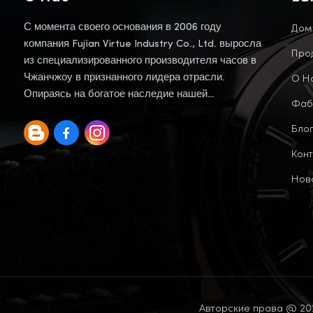
Дом
С момента своего основания в 2006 году
компания Fujian Virtue Industry Co., Ltd. выросла
Про
из специализированного производителя часов в
О Н
Чжанчжоу в признанного лидера отрасли.
Опираясь на богатое наследие нашей
Фаб
материнской компании, мы продолжаем эту
Блог
традицию.
Конт
Нов
Авторские права @ 202