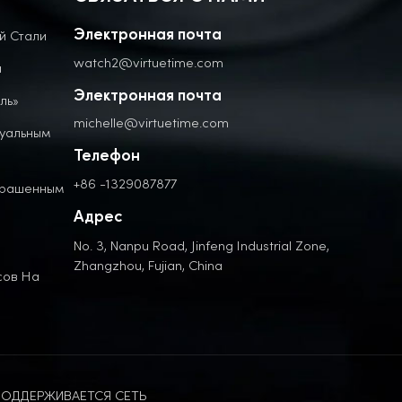
й Стали
Электронная почта
watch2@virtuetime.com
а
Электронная почта
ль»
michelle@virtuetime.com
дуальным
Телефон
+86 -1329087877
крашенным
Адрес
No. 3, Nanpu Road, Jinfeng Industrial Zone,
Zhangzhou, Fujian, China
сов На
ОДДЕРЖИВАЕТСЯ СЕТЬ