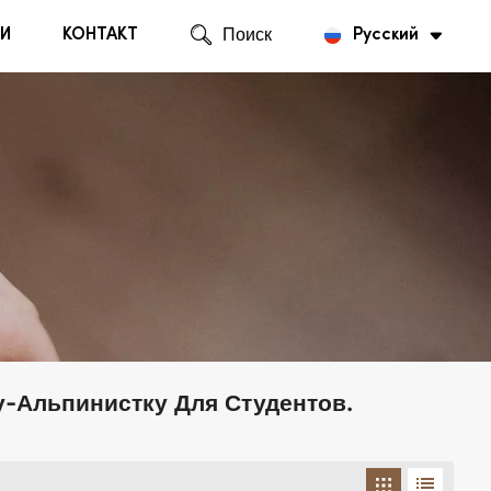
И
КОНТАКТ
Поиск
Русский
English
Русский
у-Альпинистку Для Студентов.