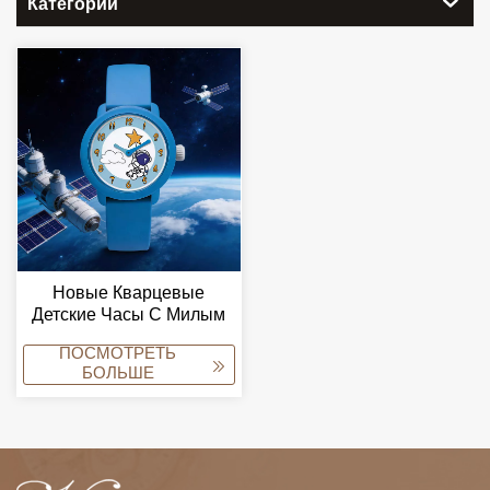
Категории
Новые Кварцевые
Детские Часы С Милым
Мультяшным Дизайном,
ПОСМОТРЕТЬ
Силиконовые, Для
БОЛЬШЕ
Начальной Школы,
Декоративные.