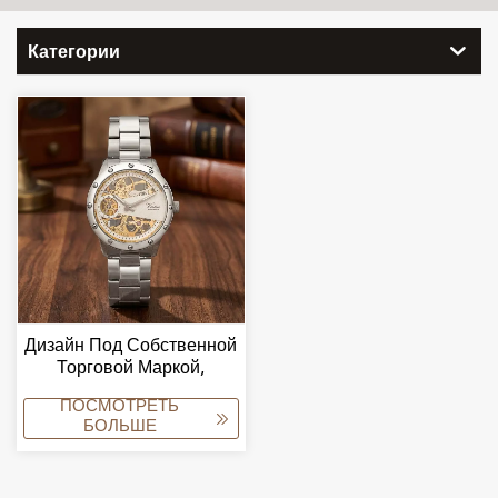
Категории
Дизайн Под Собственной
Торговой Маркой,
Индивидуальный
ПОСМОТРЕТЬ
Логотип, Нержавеющая
БОЛЬШЕ
Сталь, Высокое
Качество, Часы,
Прозрачная Задняя