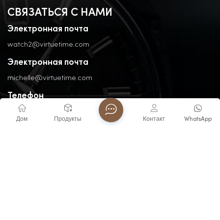
СВЯЗАТЬСЯ С НАМИ
Электронная почта
watch2@virtuetime.com
Электронная почта
michelle@virtuetime.com
Телефон
+86 -1329087877
Дом
Продукты
Контакт
WhatsApp
Адрес
No. 3, Nanpu Road, Jinfeng Industrial Zone, Zhangzhou, Fujian,
China
Авторские права @ 2026 FUJIAN VIRTUE INDUSTRY CO..LTD
Все права защищены .
ПОДДЕРЖИВАЕТСЯ СЕТЬ