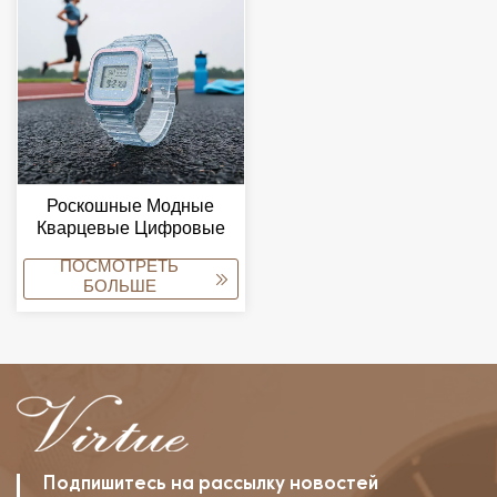
Подсветкой.
Роскошные Модные
Кварцевые Цифровые
Часы С Пластиковым
ПОСМОТРЕТЬ
Ремешком, Стеклянным
БОЛЬШЕ
Циферблатом И
Стрелками,
Водонепроницаемые,
Для Повседневного
Использования.
Подпишитесь на рассылку новостей