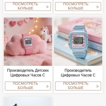
Virtue Cute Animal Kids
Часов, Милые Наручные
ПОСМОТРЕТЬ
ПОСМОТРЕТЬ
Digital Watch
Часы С Изображением
БОЛЬШЕ
БОЛЬШЕ
(OEM/ODM).
Медвежонка, Прямые
Поставки С Завода.
Производитель Детских
Производитель
Цифровых Часов С
Цифровых Часов С
Изображением Милого
Индивидуальным
ПОСМОТРЕТЬ
ПОСМОТРЕТЬ
Медвежонка
Логотипом Virtue,
БОЛЬШЕ
БОЛЬШЕ
«Добродетель» И
Поставщик
Поставщик Электронных
Водонепроницаемых
Часов С Мультяшным
Электронных Часов Со
Рисунком.
Светодиодной