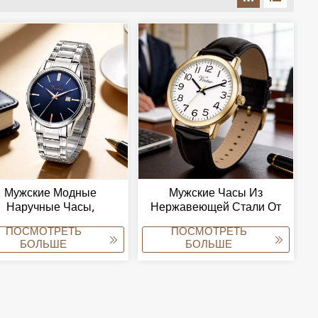
Мужские Модные
Мужские Часы Из
Наручные Часы,
Нержавеющей Стали От
ричные Декоративные
Производителя С
ПОСМОТРЕТЬ
ПОСМОТРЕТЬ
овые Кварцевые Часы.
Индивидуальным
БОЛЬШЕ
БОЛЬШЕ
Циферблатом, Деловые
Часы.