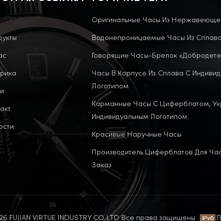
Оригинальные Часы Из Нержавеюще
дукты
Водонепроницаемые Часы Из Сплав
ас
Говорящие Часы-Брелок «Добродете
рика
Часы В Корпусе Из Сплава С Индиви
Логотипом
и
Карманные Часы С Циферблатом, У
акт
Индивидуальным Логотипом.
ости
Красивые Наручные Часы
Производитель Циферблатов Для Ча
Заказ
6 FUJIAN VIRTUE INDUSTRY CO..LTD Все права защищены .
П