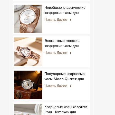
Новейшие классические
кварцевые часы для
мужчин:
Читать Далее
минималистичный дизайн
со сменными ремешками.
Популярная модель для
мужчин и женщин.
Элегантные женские
кварцевые часы для
частных и эксклюзивных
Читать Далее
коллекций.
Популярные кварцевые
часы Moon Quartz для
бизнеса, простые и
Читать Далее
стильные, модные часы
MoonPhaseWatch,
мужские часы.
Кварцевые часы Montres
Pour Hommes для