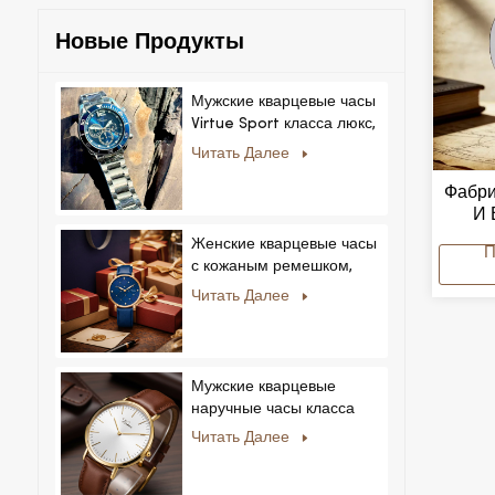
Новые Продукты
Мужские кварцевые часы
Virtue Sport класса люкс,
корпус из сплава,
Читать Далее
стеклянный циферблат,
указательный механизм,
Фабри
возможность нанесения
И 
логотипа на заказ для
Модны
Женские кварцевые часы
бизнеса.
O
с кожаным ремешком,
Рос
ультратонкие, с
Читать Далее
Н
кристаллами, в
королевском стиле,
модные, Feminino
Relogio, ультратонкие, с
Мужские кварцевые
кристаллами.
наручные часы класса
люкс с корпусом из
Читать Далее
нержавеющей стали и
натуральной кожей.