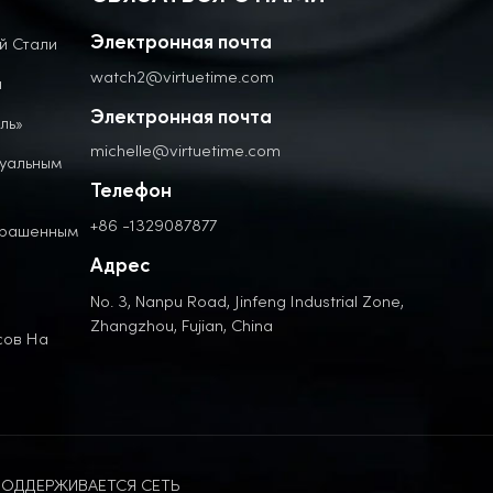
й Стали
Электронная почта
watch2@virtuetime.com
а
Электронная почта
ль»
michelle@virtuetime.com
дуальным
Телефон
+86 -1329087877
крашенным
Адрес
No. 3, Nanpu Road, Jinfeng Industrial Zone,
Zhangzhou, Fujian, China
сов На
ОДДЕРЖИВАЕТСЯ СЕТЬ