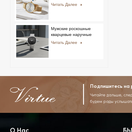
мужчин и женщин,
Читать Далее
ультратонкие, из
нержавеющей стали,
повседневный дизайн со
стразами, новый
Мужские роскошные
специальный циферблат.
кварцевые наручные
часы с ремешком из
Читать Далее
нержавеющей стали,
корпусом из сплава,
стеклом, в деловом и
повседневном стиле, с
декоративным диском.
Подпишитесь на 
Читайте дальше, сле
будем рады услышат
О Нас
БЫ