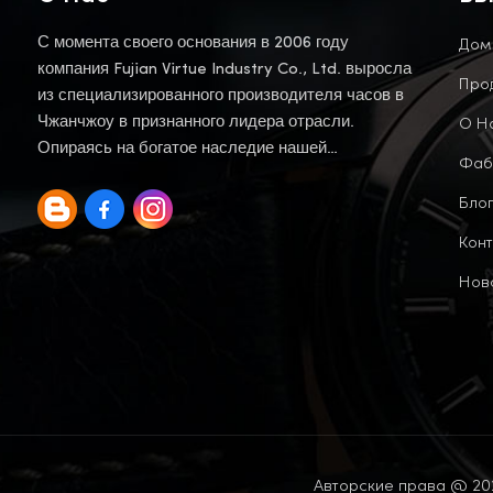
Дом
С момента своего основания в 2006 году
компания Fujian Virtue Industry Co., Ltd. выросла
Про
из специализированного производителя часов в
О Н
Чжанчжоу в признанного лидера отрасли.
Опираясь на богатое наследие нашей
Фаб
материнской компании, мы продолжаем эту
Блог
традицию.
Конт
Нов
Авторские права @ 202