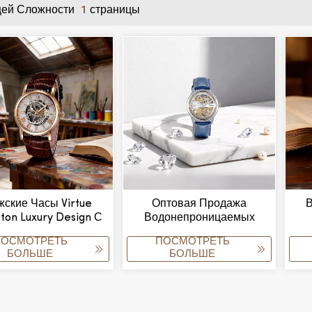
ей Сложности
Страницы
1
ские Часы Virtue
Оптовая Продажа
В
ton Luxury Design С
Водонепроницаемых
Механическим
Оригинальных Роскошных
ПОСМОТРЕТЬ
ПОСМОТРЕТЬ
измом, Корпусом Из
Автоматических
БОЛЬШЕ
БОЛЬШЕ
плава, Кожаным
Механических Часов Для
Ремешком,
Мужчин Под Собственной
Не
непроницаемостью,
Торговой Маркой (OEM) С
птовая Продажа,
Индивидуальным