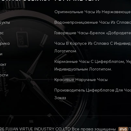
Оригинальные Часы Из Нержавеюще
дукты
Водонепроницаемые Часы Из Сплав
ас
Говорящие Часы-Брелок «Добродете
рика
Часы В Корпусе Из Сплава С Индиви
Логотипом
и
Карманные Часы С Циферблатом, У
акт
Индивидуальным Логотипом.
ости
Красивые Наручные Часы
Производитель Циферблатов Для Ча
Заказ
6 FUJIAN VIRTUE INDUSTRY CO..LTD Все права защищены .
П