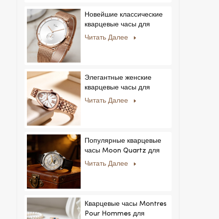
Новейшие классические
кварцевые часы для
мужчин:
Читать Далее
минималистичный дизайн
со сменными ремешками.
Популярная модель для
мужчин и женщин.
Элегантные женские
кварцевые часы для
частных и эксклюзивных
Читать Далее
коллекций.
Популярные кварцевые
часы Moon Quartz для
бизнеса, простые и
Читать Далее
стильные, модные часы
MoonPhaseWatch,
мужские часы.
Кварцевые часы Montres
Pour Hommes для