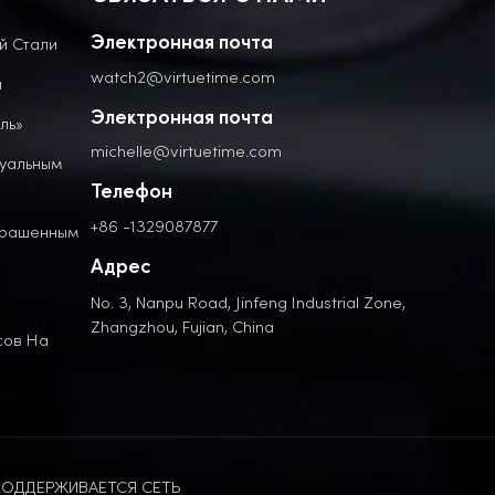
й Стали
Электронная почта
watch2@virtuetime.com
а
Электронная почта
ль»
michelle@virtuetime.com
дуальным
Телефон
+86 -1329087877
крашенным
Адрес
No. 3, Nanpu Road, Jinfeng Industrial Zone,
Zhangzhou, Fujian, China
сов На
ОДДЕРЖИВАЕТСЯ СЕТЬ