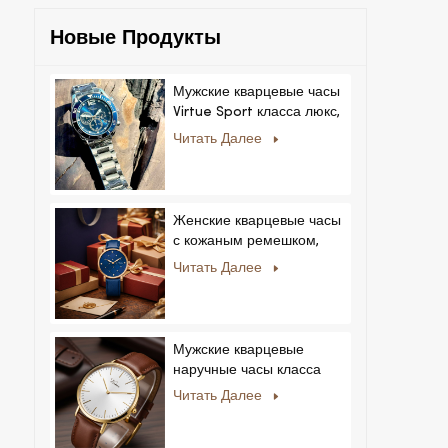
Изго
Новые Продукты
Мужские кварцевые часы
Virtue Sport класса люкс,
корпус из сплава,
Читать Далее
стеклянный циферблат,
указательный механизм,
возможность нанесения
логотипа на заказ для
Женские кварцевые часы
бизнеса.
с кожаным ремешком,
ультратонкие, с
Читать Далее
кристаллами, в
королевском стиле,
модные, Feminino
Relogio, ультратонкие, с
Мужские кварцевые
кристаллами.
наручные часы класса
люкс с корпусом из
Читать Далее
нержавеющей стали и
натуральной кожей.