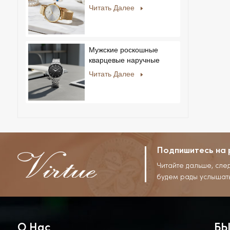
мужчин и женщин,
Читать Далее
ультратонкие, из
нержавеющей стали,
повседневный дизайн со
стразами, новый
Мужские роскошные
специальный циферблат.
кварцевые наручные
часы с ремешком из
Читать Далее
нержавеющей стали,
корпусом из сплава,
стеклом, в деловом и
повседневном стиле, с
декоративным диском.
Подпишитесь на 
Читайте дальше, сле
будем рады услышат
О Нас
БЫ