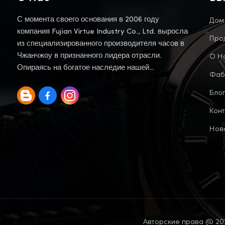
Дом
С момента своего основания в 2006 году
компания Fujian Virtue Industry Co., Ltd. выросла
Про
из специализированного производителя часов в
О Н
Чжанчжоу в признанного лидера отрасли.
Опираясь на богатое наследие нашей
Фаб
материнской компании, мы продолжаем эту
Блог
традицию.
Конт
Нов
Авторские права @ 202