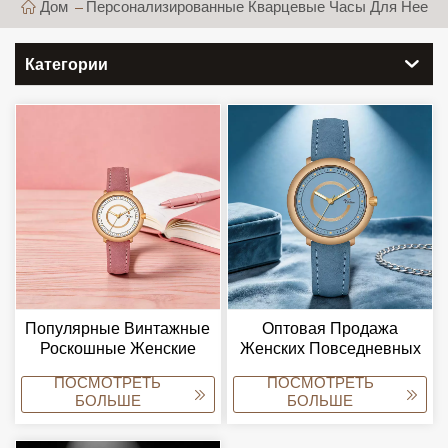
Дом
Персонализированные Кварцевые Часы Для Нее
Категории
Популярные Винтажные
Оптовая Продажа
Роскошные Женские
Женских Повседневных
Кварцевые Часы С
Модных Кварцевых
ПОСМОТРЕТЬ
ПОСМОТРЕТЬ
Легким Кожаным
Электронных Часов С
БОЛЬШЕ
БОЛЬШЕ
Ремешком — Модный
Квадратным Корпусом Из
Аксессуар Для Деловых
Полиуретанового