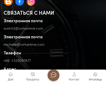
СВЯЗАТЬСЯ С НАМИ
Электронная почта
watch2@virtuetime.com
Электронная почта
michelle@virtuetime.com
Телефон
+86 -1329087877
Адрес
No. 3, Nanpu Road, Jinfeng Industrial Zone, Zhangzhou, Fujian,
Дом
Продукты
Контакт
WhatsApp
China
Авторские права @ 2026 FUJIAN VIRTUE INDUSTRY CO..LTD