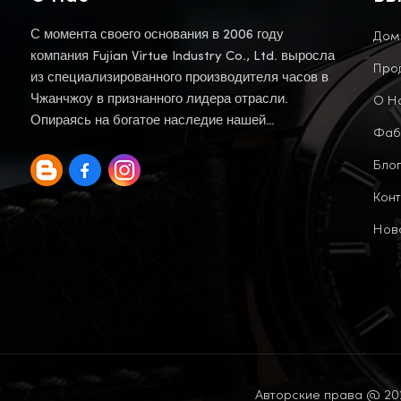
Дом
С момента своего основания в 2006 году
компания Fujian Virtue Industry Co., Ltd. выросла
Про
из специализированного производителя часов в
О Н
Чжанчжоу в признанного лидера отрасли.
Опираясь на богатое наследие нашей
Фаб
материнской компании, мы продолжаем эту
Блог
традицию.
Конт
Нов
Авторские права @ 202