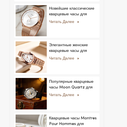
Новейшие классические
кварцевые часы для
мужчин:
Читать Далее
минималистичный дизайн
со сменными ремешками.
Популярная модель для
мужчин и женщин.
Элегантные женские
кварцевые часы для
частных и эксклюзивных
Читать Далее
коллекций.
Популярные кварцевые
часы Moon Quartz для
бизнеса, простые и
Читать Далее
стильные, модные часы
MoonPhaseWatch,
мужские часы.
Кварцевые часы Montres
Pour Hommes для