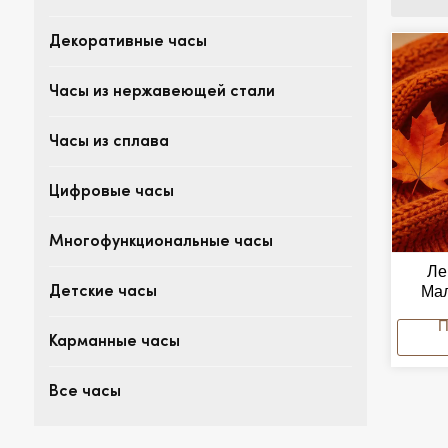
Декоративные часы
Часы из нержавеющей стали
Часы из сплава
Цифровые часы
Многофункциональные часы
Ле
Мал
Детские часы
Прямо
Женск
Карманные часы
Сплав
Ко
Мо
Все часы