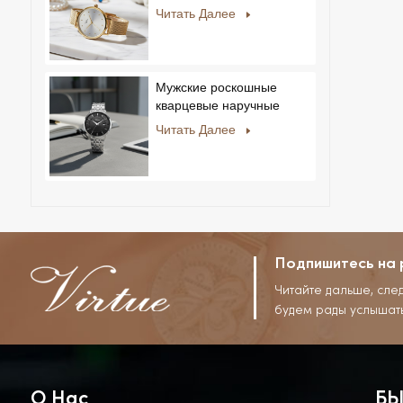
мужчин и женщин,
Читать Далее
ультратонкие, из
нержавеющей стали,
повседневный дизайн со
стразами, новый
Мужские роскошные
специальный циферблат.
кварцевые наручные
часы с ремешком из
Читать Далее
нержавеющей стали,
корпусом из сплава,
стеклом, в деловом и
повседневном стиле, с
декоративным диском.
Подпишитесь на 
Читайте дальше, сле
будем рады услышат
О Нас
БЫ