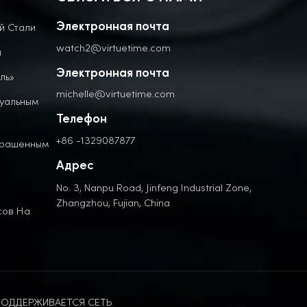
й Стали
Электронная почта
watch2@virtuetime.com
а
Электронная почта
ль»
michelle@virtuetime.com
дуальным
Телефон
+86 -1329087877
крашенным
Адрес
No. 3, Nanpu Road, Jinfeng Industrial Zone,
Zhangzhou, Fujian, China
сов На
ОДДЕРЖИВАЕТСЯ СЕТЬ