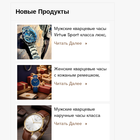
Новые Продукты
Мужские кварцевые часы
Virtue Sport класса люкс,
корпус из сплава,
Читать Далее
стеклянный циферблат,
указательный механизм,
возможность нанесения
логотипа на заказ для
Женские кварцевые часы
бизнеса.
с кожаным ремешком,
ультратонкие, с
Читать Далее
кристаллами, в
королевском стиле,
модные, Feminino
Relogio, ультратонкие, с
Мужские кварцевые
кристаллами.
наручные часы класса
люкс с корпусом из
Читать Далее
нержавеющей стали и
натуральной кожей.