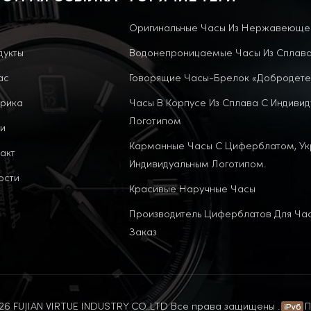
Оригинальные Часы Из Нержавеюще
дукты
Водонепроницаемые Часы Из Сплав
ас
Говорящие Часы-Брелок «Добродете
рика
Часы В Корпусе Из Сплава С Индиви
Логотипом
и
Карманные Часы С Циферблатом, У
акт
Индивидуальным Логотипом.
ости
Красивые Наручные Часы
Производитель Циферблатов Для Ча
Заказ
6 FUJIAN VIRTUE INDUSTRY CO..LTD Все права защищены .
П