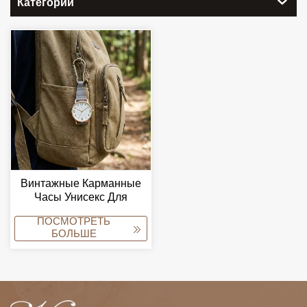
Категории
Винтажные Карманные
Часы Унисекс Для
Мужчин, Модные Часы
ПОСМОТРЕТЬ
Медсестры, Стеклянный
БОЛЬШЕ
Циферблат С
Указателями, Механизм
Из Сплава, Брелок Для
Ключей.