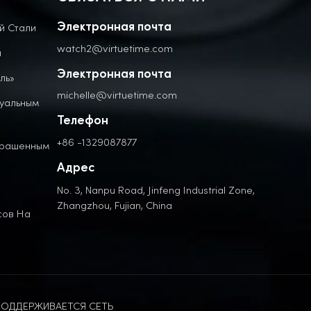
й Стали
Электронная почта
watch2@virtuetime.com
а
Электронная почта
ль»
michelle@virtuetime.com
дуальным
Телефон
+86 -1329087877
крашенным
Адрес
No. 3, Nanpu Road, Jinfeng Industrial Zone,
Zhangzhou, Fujian, China
сов На
ОДДЕРЖИВАЕТСЯ СЕТЬ