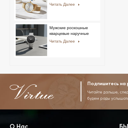
мужчин и женщин,
Читать Далее
ультратонкие, из
нержавеющей стали,
повседневный дизайн со
стразами, новый
Мужские роскошные
специальный циферблат.
кварцевые наручные
часы с ремешком из
Читать Далее
нержавеющей стали,
корпусом из сплава,
стеклом, в деловом и
повседневном стиле, с
декоративным диском.
Подпишитесь на 
Читайте дальше, сле
будем рады услышат
О Нас
БЫ