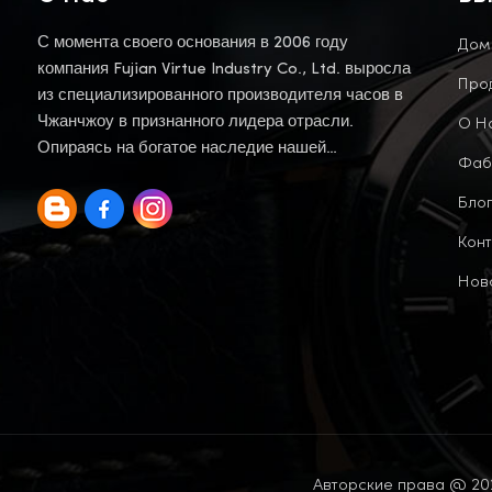
Дом
С момента своего основания в 2006 году
компания Fujian Virtue Industry Co., Ltd. выросла
Про
из специализированного производителя часов в
О Н
Чжанчжоу в признанного лидера отрасли.
Опираясь на богатое наследие нашей
Фаб
материнской компании, мы продолжаем эту
Блог
традицию.
Конт
Нов
Авторские права @ 202