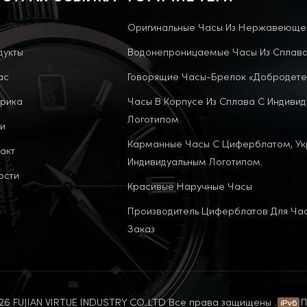
Оригинальные Часы Из Нержавеюще
дукты
Водонепроницаемые Часы Из Сплав
ас
Говорящие Часы-Брелок «Добродете
рика
Часы В Корпусе Из Сплава С Индиви
Логотипом
и
Карманные Часы С Циферблатом, У
акт
Индивидуальным Логотипом.
ости
Красивые Наручные Часы
Производитель Циферблатов Для Ча
Заказ
6 FUJIAN VIRTUE INDUSTRY CO..LTD Все права защищены .
П