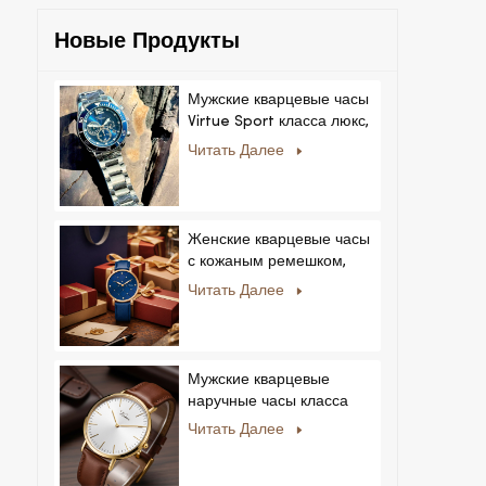
Новые Продукты
Мужские кварцевые часы
Virtue Sport класса люкс,
корпус из сплава,
Читать Далее
стеклянный циферблат,
указательный механизм,
возможность нанесения
логотипа на заказ для
Женские кварцевые часы
бизнеса.
с кожаным ремешком,
ультратонкие, с
Читать Далее
кристаллами, в
королевском стиле,
модные, Feminino
Relogio, ультратонкие, с
Мужские кварцевые
кристаллами.
наручные часы класса
люкс с корпусом из
Читать Далее
нержавеющей стали и
натуральной кожей.