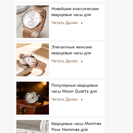
Новейшие классические
кварцевые часы для
мужчин:
Читать Далее
минималистичный дизайн
со сменными ремешками.
Популярная модель для
мужчин и женщин.
Элегантные женские
кварцевые часы для
частных и эксклюзивных
Читать Далее
коллекций.
Популярные кварцевые
часы Moon Quartz для
бизнеса, простые и
Читать Далее
стильные, модные часы
MoonPhaseWatch,
мужские часы.
Кварцевые часы Montres
Pour Hommes для