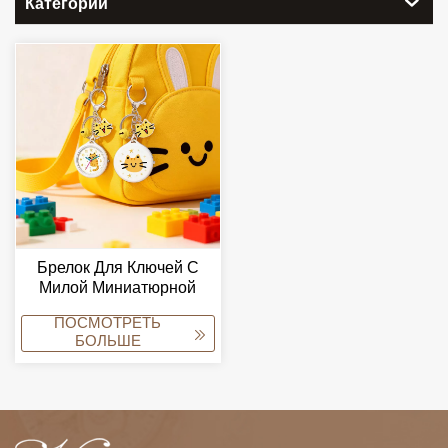
Категории
Брелок Для Ключей С
Милой Миниатюрной
Мультяшной Лентой Для
ПОСМОТРЕТЬ
Измерения Талии,
БОЛЬШЕ
Продается Напрямую С
Завода.