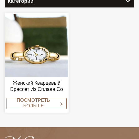
Категории
Женский Кварцевый
Браслет Из Сплава Со
Стеклом, Водостойкий, С
ПОСМОТРЕТЬ
Римскими Цифрами,
БОЛЬШЕ
Овальной Формы,
Модный, С Указательным
Циферблатом,
Повседневный,
Отличный Подарок.