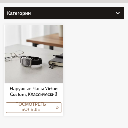
Категории
Наручные Часы Virtue
Custom, Классический
Простой Аналоговый
ПОСМОТРЕТЬ
Циферблат,
БОЛЬШЕ
Силиконовый Ремешок,
Водонепроницаемость
3ATM, Элегантный,