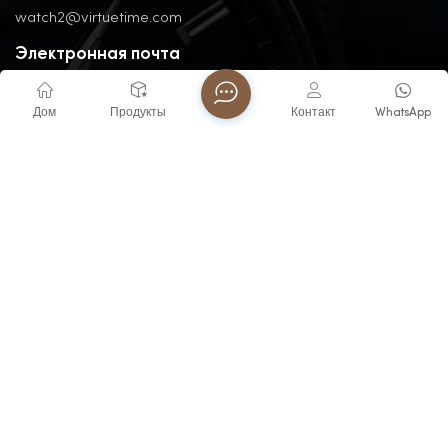
watch2@virtuetime.com
Электронная почта
michelle@virtuetime.com
Дом
Продукты
Контакт
WhatsApp
Телефон
+86 -1329087877
Адрес
No. 3, Nanpu Road, Jinfeng Industrial Zone, Zhangzhou, Fujian,
China
Авторские права @ 2026 FUJIAN VIRTUE INDUSTRY CO..LTD
Все права защищены .
ПОДДЕРЖИВАЕТСЯ СЕТЬ
Блоги
XML
политика конфиденциальности
Карта сайта