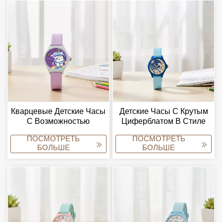
Повседневного
Ношения.
Кварцевые Детские Часы
Детские Часы С Крутым
С Возможностью
Циферблатом В Стиле
Персонализации,
Космонавта, Светло-
ПОСМОТРЕТЬ
ПОСМОТРЕТЬ
Красочный Дизайн С
Голубым Силиконовым
БОЛЬШЕ
БОЛЬШЕ
Изображением
Ремешком, Кварцевым
Космонавта, Модный
Механизмом,
Ремешок Из Сплава,
Легкосплавным Стеклом
Стекло.
И Аксессуаром Для
Приключений.