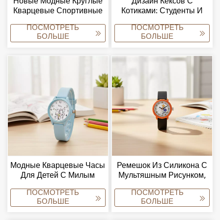
Новые Модные Круглые
Дизайн Кексов С
Кварцевые Спортивные
Котиками: Студенты И
Часы Для Детей
Дети, Милый
ПОСМОТРЕТЬ
ПОСМОТРЕТЬ
Младшего Школьного
Мультяшный Дизайн
БОЛЬШЕ
БОЛЬШЕ
Возраста С Милым
Кексов С Котиками.
Мультяшным Котиком И
Кексом.
Модные Кварцевые Часы
Ремешок Из Силикона С
Для Детей С Милым
Мультяшным Рисунком,
Мультяшным Котиком В
Арабские Цифры, Легко
ПОСМОТРЕТЬ
ПОСМОТРЕТЬ
Форме Кекса И
Читаемый Циферблат,
БОЛЬШЕ
БОЛЬШЕ
Силиконовым Ремешком.
Индивидуальный Дизайн.
Аксессуар Для