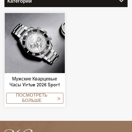
Категории
Мужские Кварцевые
Часы Virtue 2026 Sport
Класса Люкс, Корпус Из
ПОСМОТРЕТЬ
Сплава, Стеклянный
БОЛЬШЕ
Циферблат,
Указательный Механизм,
Возможность Нанесения
Логотипа На Заказ.