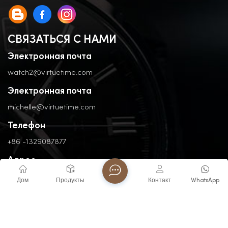
СВЯЗАТЬСЯ С НАМИ
Электронная почта
watch2@virtuetime.com
Электронная почта
michelle@virtuetime.com
Телефон
+86 -1329087877
Адрес
No. 3, Nanpu Road, Jinfeng Industrial Zone, Zhangzhou, Fujian,
Дом
Продукты
Контакт
WhatsApp
China