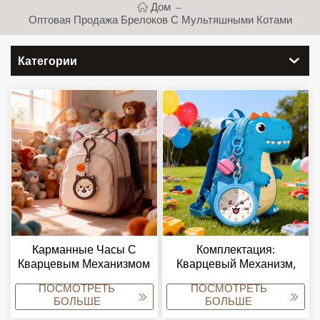
Дом
Оптовая Продажа Брелоков С Мультяшными Котами
Категории
Карманные Часы С
Комплектация:
Кварцевым Механизмом
Кварцевый Механизм,
И Мультяшным Котом,
Круглые Наручные Часы
ПОСМОТРЕТЬ
ПОСМОТРЕТЬ
Корпус Из Сплава,
Для Студентов,
БОЛЬШЕ
БОЛЬШЕ
Водонепроницаемость
Карманные Часы.