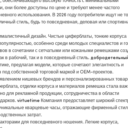
а, обеспечивающего высокую точность с минимальными
, они более доступны по цене и требуют менее частого
евного использования. В 2026 году потребители ищут не т
личный стиль, будь то повседневная, деловая или спортивн
ималистичный дизайн. Чистые циферблаты, тонкие корпуса
популярностью, особенно среди молодых специалистов и г
авов в сочетании с сетчатыми или кожаными ремешками со
к в рабочий, так и в повседневный стиль.
добродетельный
ике, предлагая модели, которые сочетают элегантность и
ов под собственной торговой маркой и OEM-проектов.
оявлением нишевых брендов и персонализированных това
ерблата, отделки корпуса и материалов ремешка стала ва
о для рекламной продукции, сотрудничества в области
одарков.
Компания предоставляет широкий спектр
virtuetime
 уникальные кварцевые часы, отражающие фирменный стил
одственных затрат.
кторами для повседневного ношения. Легкие корпуса,