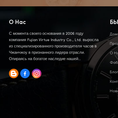
О Нас
БЫ
Дом
С момента своего основания в 2006 году
компания Fujian Virtue Industry Co., Ltd. выросла
Про
из специализированного производителя часов в
О Н
Чжанчжоу в признанного лидера отрасли.
Опираясь на богатое наследие нашей
Фаб
материнской компании, мы продолжаем эту
Блог
традицию.
Конт
Нов