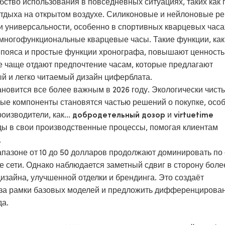
ство использования в повседневных ситуациях, таких как 
 отдыха на открытом воздухе. Силиконовые и нейлоновые р
 универсальности, особенно в спортивных кварцевых часа
 многофункциональные кварцевые часы. Такие функции, как
 пояса и простые функции хронографа, повышают ценность
е чаще отдают предпочтение часам, которые предлагают
й и легко читаемый дизайн циферблата.
ановится все более важным в 2026 году. Экологически чист
ые компоненты становятся частью решений о покупке, осо
изводители, как...
и
добродетельный дозор
virtuetime
ды в свои производственные процессы, помогая клиентам
.
апазоне от 10 до 50 долларов продолжают доминировать по
е сети. Однако наблюдается заметный сдвиг в сторону боле
изайна, улучшенной отделки и брендинга. Это создаёт
за рамки базовых моделей и предложить дифференцирова
да.