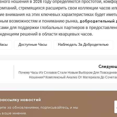
вного ношения в 2026 году определяются простотой, комфо
омпаний, стремящихся расширить свои коллекции часов ил
ие внимания на этих ключевых характеристиках будет имет
нным возможностям и пониманию рынка,
добродетельный 
ами для поддержки глобальных партнеров в предоставлен
нденциям решений в области кварцевых часов.
Часы
Доступные Часы
Наблюдать За Добродетелью
Следую
Почему Часы Из Сплавов Стали Новым Выбором Для Повседнев
Ношения? Комплексный Анализ От Материала До Сочета
рассылку новостей
дите за обновлениями, подписывайтесь, и мы
ь ваше мнение.