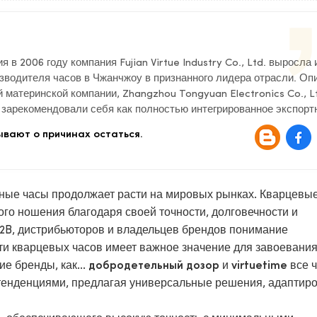
 в 2006 году компания Fujian Virtue Industry Co., Ltd. выросла 
зводителя часов в Чжанчжоу в признанного лидера отрасли. Оп
 материнской компании, Zhangzhou Tongyuan Electronics Co., Lt
ы зарекомендовали себя как полностью интегрированное экспорт
тие, занимающееся исследованиями и разработками, дизайном,
вают о причинах остаться.
 часов и будильников.
чные часы продолжает расти на мировых рынках. Кварцевы
го ношения благодаря своей точности, долговечности и
B2B, дистрибьюторов и владельцев брендов понимание
и кварцевых часов имеет важное значение для завоевания
е бренды, как...
и
все 
добродетельный дозор
virtuetime
 тенденциями, предлагая универсальные решения, адапти