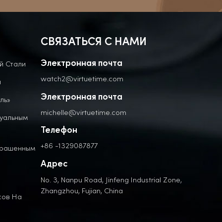
СВЯЗАТЬСЯ С НАМИ
й Стали
Электронная почта
watch2@virtuetime.com
а
Электронная почта
ль»
michelle@virtuetime.com
дуальным
Телефон
+86 -1329087877
крашенным
Адрес
No. 3, Nanpu Road, Jinfeng Industrial Zone,
Zhangzhou, Fujian, China
сов На