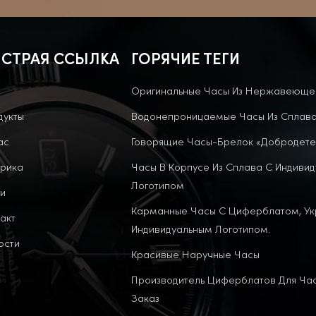
СТРАЯ ССЫЛКА
ГОРЯЧИЕ ТЕГИ
Оригинальные Часы Из Нержавеюще
дукты
Водонепроницаемые Часы Из Сплав
ас
Говорящие Часы-Брелок «Добродете
рика
Часы В Корпусе Из Сплава С Индиви
Логотипом
и
Карманные Часы С Циферблатом, У
акт
Индивидуальным Логотипом.
ости
Красивые Наручные Часы
Производитель Циферблатов Для Ча
Заказ