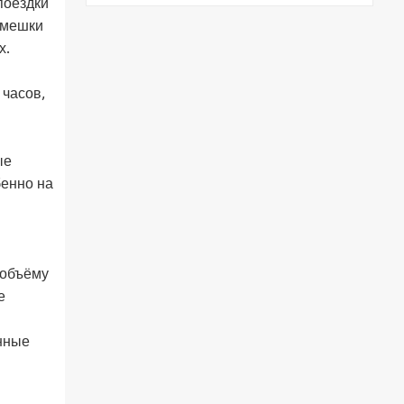
поездки
емешки
х.
 часов,
ые
бенно на
 объёму
е
нные