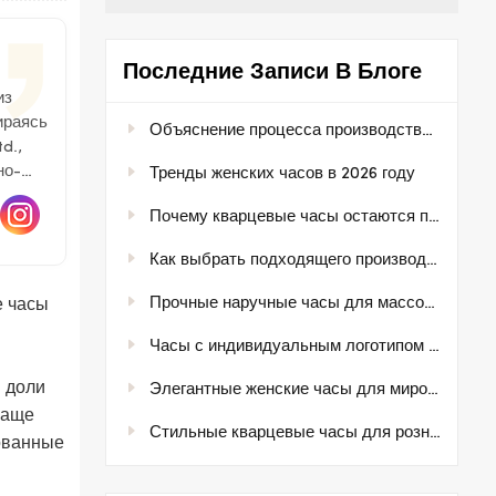
Последние Записи В Блоге
из
ираясь
Объяснение процесса производства часов
d.,
но-
Тренды женских часов в 2026 году
Почему кварцевые часы остаются популярными на мировых рынках
Как выбрать подходящего производителя часов для вашей марки
Прочные наручные часы для массового рынка розничной торговли
е часы
Часы с индивидуальным логотипом для частных торговых марок.
 доли
Элегантные женские часы для мировых рынков моды.
чаще
Стильные кварцевые часы для розничных и оптовых покупателей
рованные