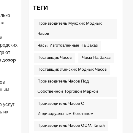
ТЕГИ
олько
ая
Производитель Мужских Модных
Часов
 и
ородских
Часы, Изготовленные На Заказ
здают
Поставщик Часов
Часы На Заказ
 дозор
Поставщик Женских Модных Часов
Производитель Часов Под
ров
жным
Собственной Торговой Маркой
Производитель Часов С
 услуг
ь их
Индивидуальным Логотипом
Производитель Часов ODM, Китай