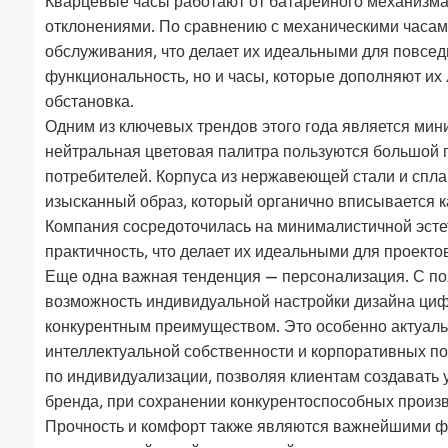
Кварцевые часы работают от батарейного механизм
отклонениями. По сравнению с механическими часами
обслуживания, что делает их идеальными для повседн
функциональность, но и часы, которые дополняют их 
обстановка.
Одним из ключевых трендов этого года является мин
нейтральная цветовая палитра пользуются большой 
потребителей. Корпуса из нержавеющей стали и спл
изысканный образ, который органично вписывается ка
Компания сосредоточилась на минималистичной эстет
практичность, что делает их идеальными для проект
Еще одна важная тенденция — персонализация. С п
возможность индивидуальной настройки дизайна циф
конкурентным преимуществом. Это особенно актуальн
интеллектуальной собственности и корпоративных п
по индивидуализации, позволяя клиентам создавать
бренда, при сохранении конкурентоспособных произв
Прочность и комфорт также являются важнейшими фа