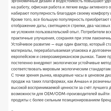
эргономичный дизайн и водостойкость повышают удоб
на работу, офисная работа и легкие виды активного
набирают популярность благодаря своему комфорту и
Кроме того, все большую популярность приобретают
отображение даты, светящиеся стрелки, два часовых
не усложняя пользовательский опыт. Потребители вс
практичные улучшения, сохраняя при этом лаконичны
Устойчивое развитие — еще один фактор, который ст
материалы, перерабатываемая упаковка и долговечн
европейском и североамериканском рынках. Такие про
постепенно внедряют экологически устойчивые мето
соответствовать мировым экологическим стандартам
С точки зрения рынка, кварцевые часы в ценовом ди
продаж на таких платформах, как Amazon и розничны
высокой воспринимаемой ценности за счёт лучшего д
возможности для OEM/ODM-производителей выйти 
продукты с более сильным позиционированием брен