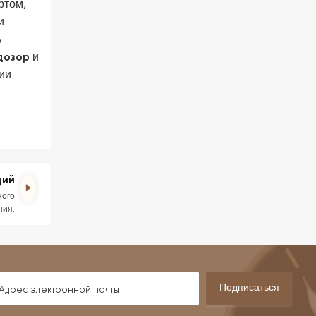
ртом,
и
ь
и
дозор
ии
щий
ного
ния.
Подписаться