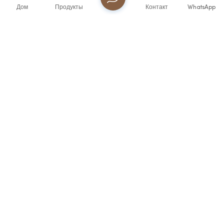
Подписаться
Дом
Продукты
Контакт
WhatsApp
О Нас
С момента своего основания в 2006 году компания Fujian
Virtue Industry Co., Ltd. выросла из специализированного
производителя часов в Чжанчжоу в признанного лидера
отрасли. Опираясь на богатое наследие нашей
материнской компании, мы продолжаем эту традицию.
СВЯЗАТЬСЯ С НАМИ
Электронная почта
watch2@virtuetime.com
Электронная почта