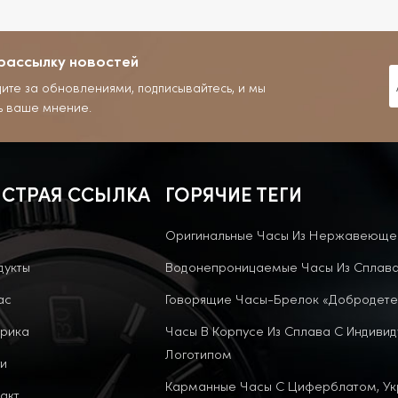
рассылку новостей
дите за обновлениями, подписывайтесь, и мы
ь ваше мнение.
СТРАЯ ССЫЛКА
ГОРЯЧИЕ ТЕГИ
Оригинальные Часы Из Нержавеюще
дукты
Водонепроницаемые Часы Из Сплав
ас
Говорящие Часы-Брелок «Добродете
рика
Часы В Корпусе Из Сплава С Индиви
Логотипом
и
Карманные Часы С Циферблатом, У
акт