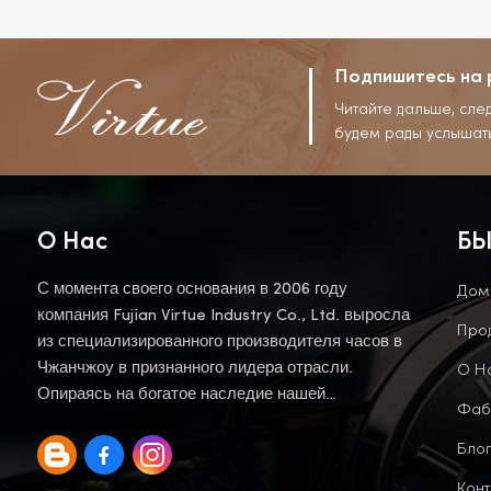
Подпишитесь на 
Читайте дальше, сле
будем рады услышат
О Нас
БЫ
Дом
С момента своего основания в 2006 году
компания Fujian Virtue Industry Co., Ltd. выросла
Про
из специализированного производителя часов в
О Н
Чжанчжоу в признанного лидера отрасли.
Опираясь на богатое наследие нашей
Фаб
материнской компании, мы продолжаем эту
Блог
традицию.
Конт