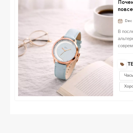
Почем
повсе
до со
Dec 
В посл
альтер
соврем
отдых,
исполь
ТЕ
Час
Хор