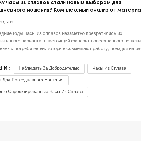
у часы из сплавов стали новым выбором для
дневного ношения? Комплексный анализ от матери
четания.
23, 2025
едние годы часы из сплавов незаметно превратились из
нативного варианта в настоящий фаворит повседневного ношени
енных потребителей, которые совмещают работу, поездки на ра
 часы должны быть легкими, прочными, стильными и удобными 
зовании. Именно это изме...
ГИ :
Наблюдать За Добродетелью
Часы Из Сплава
ы Для Повседневного Ношения
ошо Спроектированные Часы Из Сплава