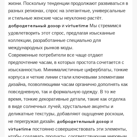
жизни. Поскольку тенденции продолжают развиваться в
разных регионах, спрос на элегантные, универсальные
и стильные женские часы неуклонно растёт.
добродетельный дозор
и
virtuetime
Мы стремимся
удовлетворить этот спрос, предлагая изысканные
коллекции, разработанные специально для
международных рынков моды.
Современные потребители все чаще отдают
предпочтение часам, в которых простота сочетается с
изысканностью. Минималистичные циферблаты, тонкие
корпуса и четкие линии стали ключевыми элементами
дизайна, позволяющими часам органично дополнять как
повседневную, так и формальную одежду. В то же
время, тонкие декоративные детали, такие как отделка
в виде солнечных лучей, хрустальные акценты и
деликатные текстуры, добавляют ощущение роскоши,
не перегружая дизайн.
добродетельный дозор
и
virtuetime
постоянно совершенствовать эти элементы,
чтобы создавать продукты, соответствующие мировым