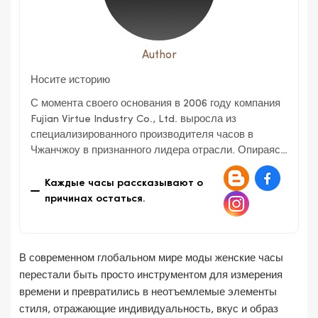
Author
Носите историю
С момента своего основания в 2006 году компания
Fujian Virtue Industry Co., Ltd. выросла из
специализированного производителя часов в
Чжанчжоу в признанного лидера отрасли. Опираясь
на богатое наследие нашей материнской компании,
Zhangzhou Tongyuan Electronics Co., Ltd.,
Каждые часы рассказывают о
основанной в 1991 году, мы зарекомендовали себя
причинах остаться.
как полностью интегрированное экспортно-
ориентированное предприятие, занимающееся
исследованиями и разработками, дизайном,
В современном глобальном мире моды женские часы
производством и продажей часов и будильников.
перестали быть просто инструментом для измерения
времени и превратились в неотъемлемые элементы
стиля, отражающие индивидуальность, вкус и образ