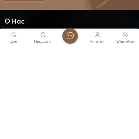
О Нас
С момента своего основания в 2006 году компания Fujian
Virtue Industry Co., Ltd. выросла из специализированного
Дом
Продукты
Контакт
WhatsApp
производителя часов в Чжанчжоу в признанного лидера
отрасли. Опираясь на богатое наследие нашей
материнской компании, мы продолжаем эту традицию.
СВЯЗАТЬСЯ С НАМИ
Электронная почта
watch2@virtuetime.com
Электронная почта
michelle@virtuetime.com