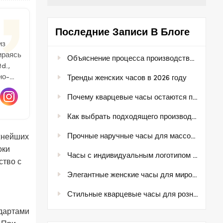
Последние Записи В Блоге
из
ираясь
Объяснение процесса производства часов
d.,
но-
Тренды женских часов в 2026 году
Почему кварцевые часы остаются популярными на мировых рынках
Как выбрать подходящего производителя часов для вашей марки
Прочные наручные часы для массового рынка розничной торговли
жнейших
оки
Часы с индивидуальным логотипом для частных торговых марок.
ство с
Элегантные женские часы для мировых рынков моды.
Стильные кварцевые часы для розничных и оптовых покупателей
ндартами