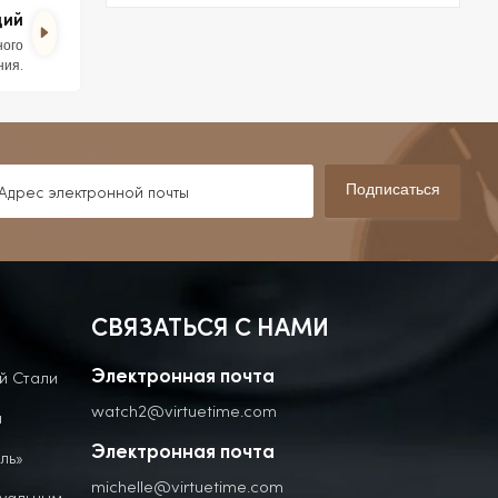
щий
ного
ния.
Подписаться
СВЯЗАТЬСЯ С НАМИ
й Стали
Электронная почта
watch2@virtuetime.com
а
Электронная почта
ль»
michelle@virtuetime.com
дуальным