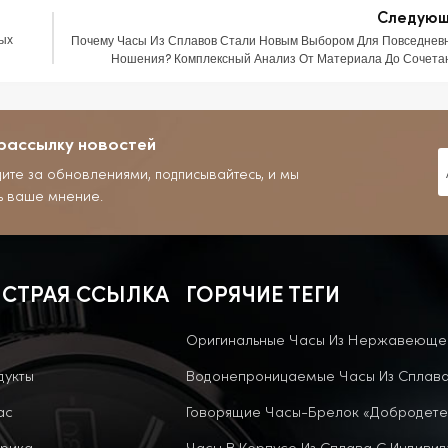
Следую
ых
Почему Часы Из Сплавов Стали Новым Выбором Для Повседнев
Ношения? Комплексный Анализ От Материала До Сочета
рассылку новостей
дите за обновлениями, подписывайтесь, и мы
ь ваше мнение.
СТРАЯ ССЫЛКА
ГОРЯЧИЕ ТЕГИ
Оригинальные Часы Из Нержавеюще
дукты
Водонепроницаемые Часы Из Сплав
ас
Говорящие Часы-Брелок «Добродете
рика
Часы В Корпусе Из Сплава С Индиви