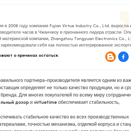
 в 2006 году компания Fujian Virtue Industry Co., Ltd. выросла 
зводителя часов в Чжанчжоу в признанного лидера отрасли. Оп
 материнской компании, Zhangzhou Tongyuan Electronics Co., Lt
ы зарекомендовали себя как полностью интегрированное экспорт
тие, занимающееся исследованиями и разработками, дизайном,
вают о причинах остаться.
 часов и будильников.
равильного партнера-производителя является одним из ва
тавщик определяет не только качество продукции, но и ср
 бренда. Для многих покупателей по всему миру сотрудниче
и
обеспечивает стабильность,
льный дозор
virtuetime
печивать стабильное качество во всех производственных
материалами, точностью механизма, отделкой корпуса и ста