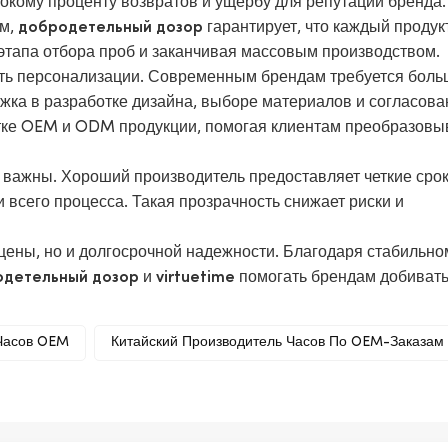
сокому проценту возвратов и ущербу для репутации бренда
ем,
гарантирует, что каждый продук
добродетельный дозор
 этапа отбора проб и заканчивая массовым производством.
ь персонализации. Современным брендам требуется боль
жка в разработке дизайна, выборе материалов и согласова
тке OEM и ODM продукции, помогая клиентам преобразовы
 важны. Хороший производитель предоставляет четкие срок
 всего процесса. Такая прозрачность снижает риски и
 цены, но и долгосрочной надежности. Благодаря стабильно
и
помогать брендам добиват
одетельный дозор
virtuetime
 Часов OEM
Китайский Производитель Часов По OEM-Заказам