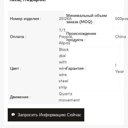
Минимальный объем
Номер изделия :
25126A
500pc
заказа (MOQ) :
T/T,
Происхождение
Оплата :
Paypal,
China
продукта :
Alipay
Black
dial
with
1
Цвет :
wire
Гарантия :
Year
wire
steel
strip
Quartz
Движение :
movement
Запросить Информацию Сейчас