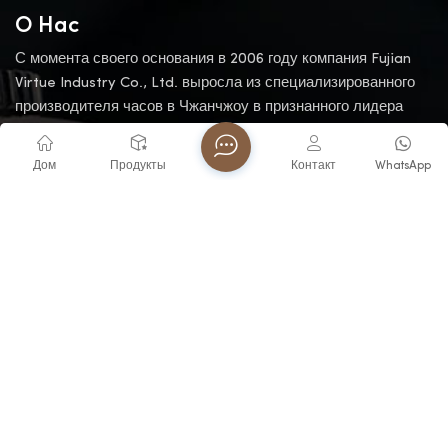
О Нас
С момента своего основания в 2006 году компания Fujian
Virtue Industry Co., Ltd. выросла из специализированного
производителя часов в Чжанчжоу в признанного лидера
отрасли. Опираясь на богатое наследие нашей
материнской компании, мы продолжаем эту традицию.
Дом
Продукты
Контакт
WhatsApp
СВЯЗАТЬСЯ С НАМИ
Электронная почта
watch2@virtuetime.com
Электронная почта
michelle@virtuetime.com
Телефон