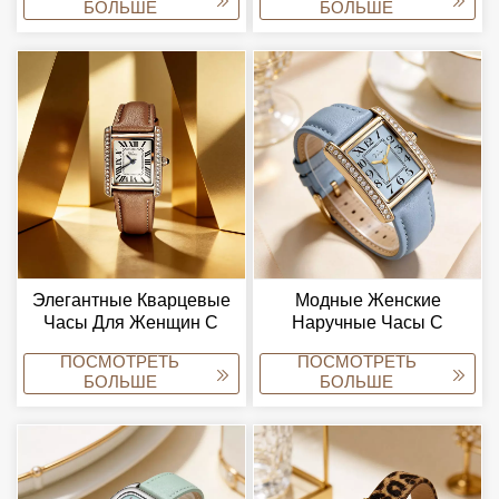
БОЛЬШЕ
БОЛЬШЕ
Браслетом.
Элегантные Кварцевые
Модные Женские
Часы Для Женщин С
Наручные Часы С
Браслетом,
Циферблатом,
ПОСМОТРЕТЬ
ПОСМОТРЕТЬ
Выполненным В
Украшенным
БОЛЬШЕ
БОЛЬШЕ
Ювелирном Стиле.
Кристаллами, И Кожаным
Ремешком.