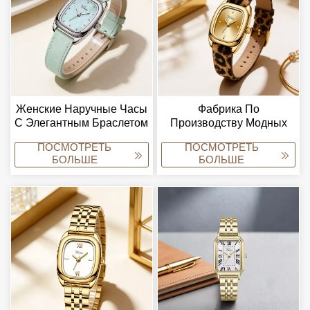
Женские Наручные Часы
Фабрика По
С Элегантным Браслетом
Производству Модных
И Кварцевым
Женских Кварцевых
ПОСМОТРЕТЬ
ПОСМОТРЕТЬ
Механизмом
Часов Virtue Trendy,
БОЛЬШЕ
БОЛЬШЕ
Производитель Наручных
Часов На Заказ.