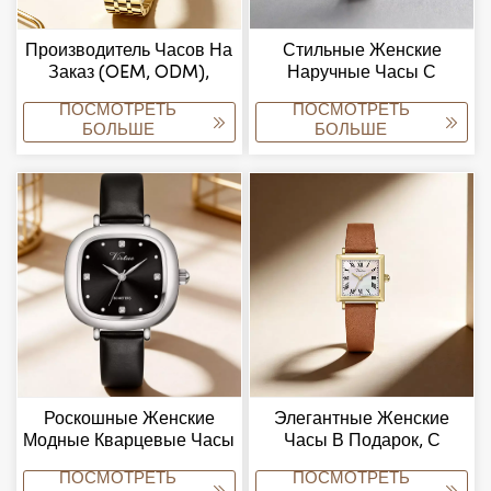
Производитель Часов На
Стильные Женские
Заказ (OEM, ODM),
Наручные Часы С
Поставщик Наручных
Декоративным Дизайном,
ПОСМОТРЕТЬ
ПОСМОТРЕТЬ
Часов Напрямую С
Вдохновленным
БОЛЬШЕ
БОЛЬШЕ
Завода.
Ювелирными Изделиями.
Роскошные Женские
Элегантные Женские
Модные Кварцевые Часы
Часы В Подарок, С
В Элегантном
Декоративным Модным
ПОСМОТРЕТЬ
ПОСМОТРЕТЬ
Ювелирном Стиле.
Дизайном.