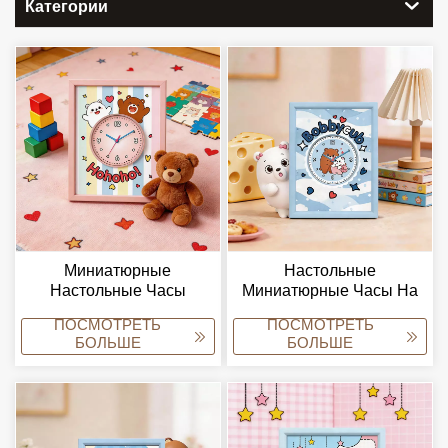
Категории
Миниатюрные
Настольные
Настольные Часы
Миниатюрные Часы На
Размером С Ладонь,
Заказ, Небольшой
ПОСМОТРЕТЬ
ПОСМОТРЕТЬ
Циферблат С
Размер,
БОЛЬШЕ
БОЛЬШЕ
Индивидуальным
Персонализированный
Логотипом, Креативные
Циферблат, Настольные
Настольные Часы.
Часы, OEM/ODM.