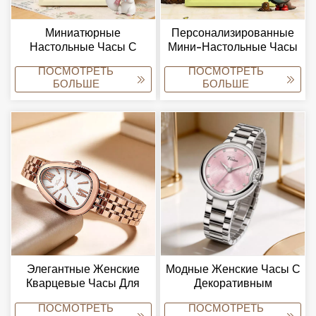
Миниатюрные
Персонализированные
Настольные Часы С
Мини-Настольные Часы
Циферблатом На Заказ И
С Индивидуальным
ПОСМОТРЕТЬ
ПОСМОТРЕТЬ
Креативным Дизайном.
Дизайном Циферблата.
БОЛЬШЕ
БОЛЬШЕ
Поставщик Настольных
Небольшие Настольные
Часов.
Часы.
Элегантные Женские
Модные Женские Часы С
Кварцевые Часы Для
Декоративным
Частных И Эксклюзивных
Циферблатом Из
ПОСМОТРЕТЬ
ПОСМОТРЕТЬ
Коллекций.
Кристаллов И Стильным