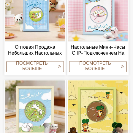
Оптовая Продажа
Настольные Мини-Часы
Небольших Настольных
С IP-Подключением На
Часов С
Заказ, Небольшого
ПОСМОТРЕТЬ
ПОСМОТРЕТЬ
Индивидуальным
Размера,
БОЛЬШЕ
БОЛЬШЕ
Дизайном Циферблата,
Персонализированные
Мини-Будильников Для
Настольные Часы От
Подарков.
Производителя.