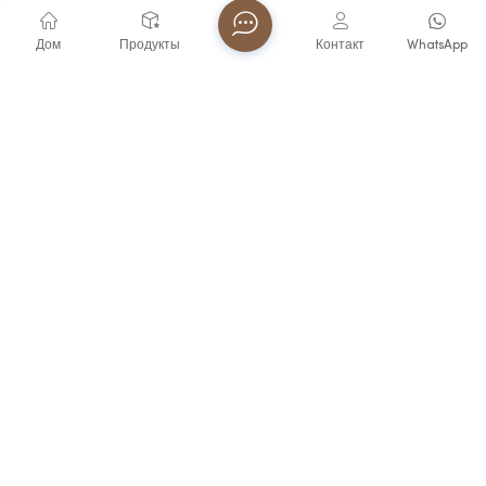
Дом
Продукты
Контакт
WhatsApp
Часы-Брелок Virtue С Кварцевым Механизмом И
Функцией Голосового Управления,
Водонепроницаемость 3ATM, Популярный
Товар Для Пожилых И Слепых,
Водонепроницаемые, В Тренде.
ПОСМОТРЕТЬ БОЛЬШЕ
Подпишитесь на рассылку новостей