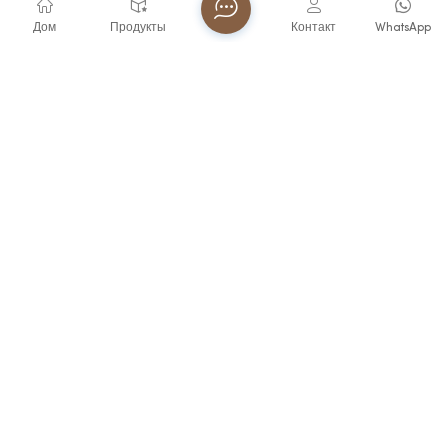
Дом
Продукты
Контакт
WhatsApp
Часы-Брелок Virtue С Кварцевым Механизмом И
Функцией Голосового Управления,
Водонепроницаемость 3ATM, Популярный
Товар Для Пожилых И Слепых,
Водонепроницаемые, В Тренде.
ПОСМОТРЕТЬ БОЛЬШЕ
Подпишитесь на рассылку новостей
Читайте дальше, следите за обновлениями,