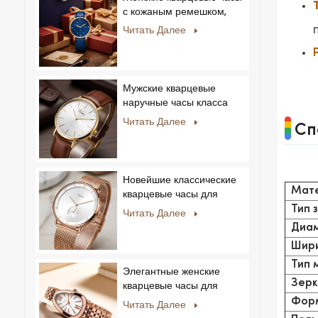
бизнеса.
с кожаным ремешком,
ультратонкие, с
Читать Далее
кристаллами, в
королевском стиле,
модные, Feminino
Relogio, ультратонкие, с
Мужские кварцевые
кристаллами.
наручные часы класса
люкс с корпусом из
Читать Далее
Сп
нержавеющей стали и
натуральной кожей.
Новейшие классические
Мат
кварцевые часы для
мужчин:
Тип 
Читать Далее
минималистичный дизайн
Диам
со сменными ремешками.
Шири
Популярная модель для
Тип 
мужчин и женщин.
Элегантные женские
Зерк
кварцевые часы для
частных и эксклюзивных
Форм
Читать Далее
коллекций.