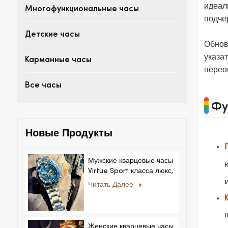
идеал
Многофункциональные часы
подче
Детские часы
Обнов
указа
Карманные часы
перео
Все часы
Фу
Новые Продукты
Мужские кварцевые часы
Virtue Sport класса люкс,
корпус из сплава,
Читать Далее
стеклянный циферблат,
указательный механизм,
возможность нанесения
логотипа на заказ для
Женские кварцевые часы