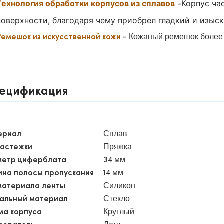
Технология обработки корпусов из сплавов
Корпус ча
-
поверхности, благодаря чему приобрел гладкий и изыс
- Кожаный ремешок более
Ремешок из искусственной кожи
ецификация
Сплав
ериал
Пряжка
застежки
34 мм
етр циферблата
14 мм
на полосы пропускания
Силикон
материала ленты
Стекло
альный материал
Круглый
а корпуса