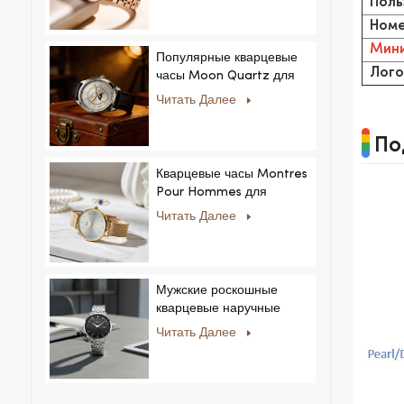
Поль
Номе
Мини
Популярные кварцевые
Лого
часы Moon Quartz для
бизнеса, простые и
Читать Далее
стильные, модные часы
MoonPhaseWatch,
По
мужские часы.
Кварцевые часы Montres
Pour Hommes для
мужчин и женщин,
Читать Далее
ультратонкие, из
нержавеющей стали,
повседневный дизайн со
стразами, новый
Мужские роскошные
специальный циферблат.
кварцевые наручные
часы с ремешком из
Читать Далее
нержавеющей стали,
корпусом из сплава,
стеклом, в деловом и
повседневном стиле, с