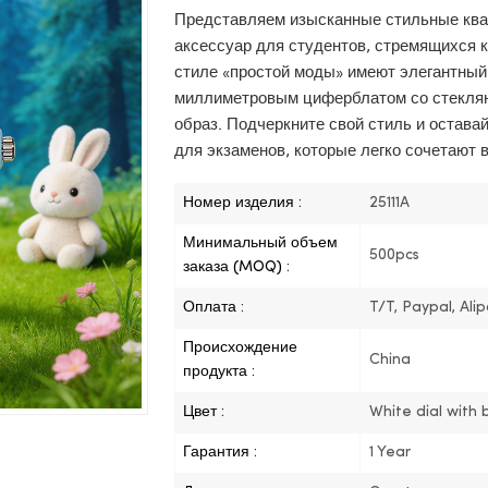
Представляем изысканные стильные ква
аксессуар для студентов, стремящихся к
стиле «простой моды» имеют элегантный
миллиметровым циферблатом со стеклян
образ. Подчеркните свой стиль и остава
для экзаменов, которые легко сочетают 
Номер изделия :
25111A
Минимальный объем
500pcs
заказа (MOQ) :
Оплата :
T/T, Paypal, Ali
Происхождение
China
продукта :
Цвет :
White dial with b
Гарантия :
1 Year