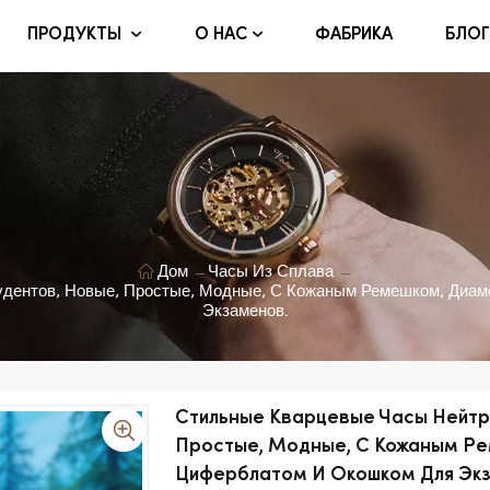
ФАБРИКА
БЛОГ
ПРОДУКТЫ
О НАС
Дом
Часы Из Сплава
удентов, Новые, Простые, Модные, С Кожаным Ремешком, Диа
Экзаменов.
Стильные Кварцевые Часы Нейтр
Простые, Модные, С Кожаным Ре
Циферблатом И Окошком Для Эк