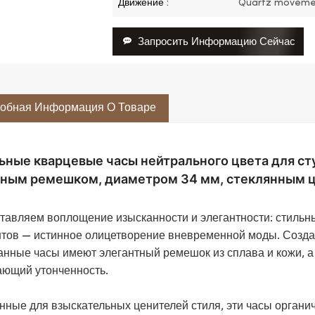
Движение :
Quartz moveme
Запросить Информацию Сейчас
обная Информация О Товаре
ьные кварцевые часы нейтрального цвета для сту
ным ремешком, диаметром 34 мм, стеклянным ц
тавляем воплощение изысканности и элегантности: стильны
нтов — истинное олицетворение вневременной моды. Создан
анные часы имеют элегантный ремешок из сплава и кожи, а
ающий утонченность.
нные для взыскательных ценителей стиля, эти часы органичн