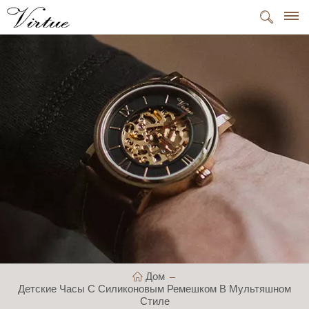
Дом
Детские Часы С Силиконовым Ремешком В Мультяшном
Стиле