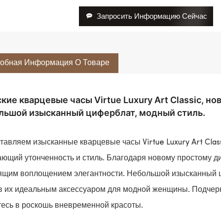
Запросить Информацию Сейчас
обная Информация О Товаре
кие кварцевые часы Virtue Luxury Art Classic, н
льшой изысканный циферблат, модный стиль.
тавляем изысканные кварцевые часы Virtue Luxury Art Clas
ающий утонченность и стиль. Благодаря новому простому ди
ящим воплощением элегантности. Небольшой изысканный ц
в их идеальным аксессуаром для модной женщины. Подчерк
тесь в роскошь вневременной красоты.