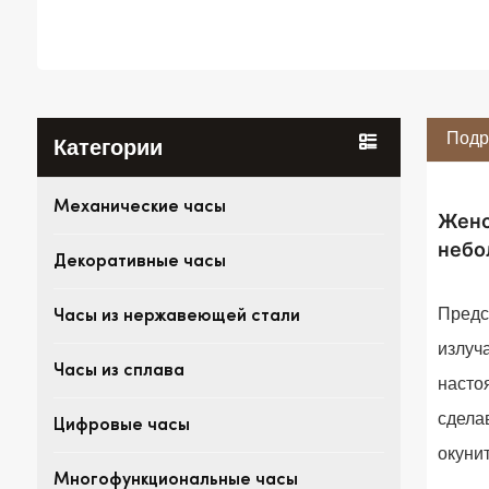
Подр
Категории
Механические часы
Женс
небо
Декоративные часы
Предс
Часы из нержавеющей стали
излуч
Часы из сплава
насто
сдела
Цифровые часы
окуни
Многофункциональные часы