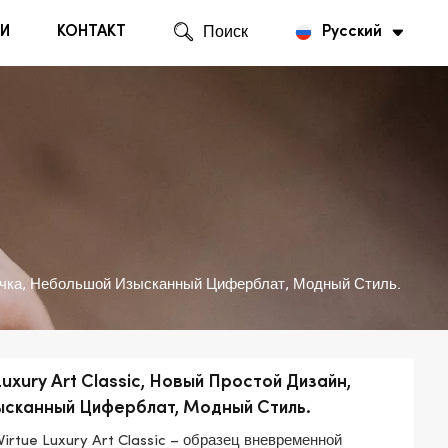
И
КОНТАКТ
Поиск
Русский
English
Русский
почка, Небольшой Изысканный Циферблат, Модный Стиль.
xury Art Classic, Новый Простой Дизайн,
ысканный Циферблат, Модный Стиль.
rtue Luxury Art Classic – образец вневременной