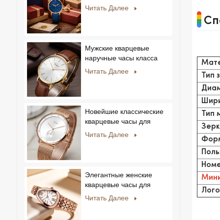
ультратонкие, с
Читать Далее
кристаллами, в
Сп
королевском стиле,
модные, Feminino
Relogio, ультратонкие, с
Мужские кварцевые
кристаллами.
наручные часы класса
Мат
люкс с корпусом из
Читать Далее
Тип 
нержавеющей стали и
натуральной кожей.
Диам
Шири
Новейшие классические
Тип 
кварцевые часы для
Зерк
мужчин:
Читать Далее
Форм
минималистичный дизайн
со сменными ремешками.
Поль
Популярная модель для
Номе
мужчин и женщин.
Элегантные женские
Мини
кварцевые часы для
Лого
частных и эксклюзивных
Читать Далее
коллекций.