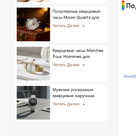
По
Популярные кварцевые
часы Moon Quartz для
бизнеса, простые и
Читать Далее
стильные, модные часы
MoonPhaseWatch,
мужские часы.
Кварцевые часы Montres
Pour Hommes для
мужчин и женщин,
Читать Далее
ультратонкие, из
нержавеющей стали,
повседневный дизайн со
стразами, новый
Мужские роскошные
специальный циферблат.
кварцевые наручные
часы с ремешком из
Читать Далее
нержавеющей стали,
корпусом из сплава,
стеклом, в деловом и
повседневном стиле, с
декоративным диском.