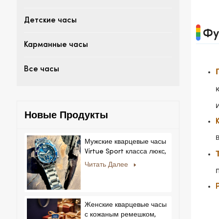
Детские часы
Фу
Карманные часы
Все часы
Новые Продукты
Мужские кварцевые часы
Virtue Sport класса люкс,
корпус из сплава,
Читать Далее
стеклянный циферблат,
указательный механизм,
возможность нанесения
логотипа на заказ для
Женские кварцевые часы
бизнеса.
с кожаным ремешком,