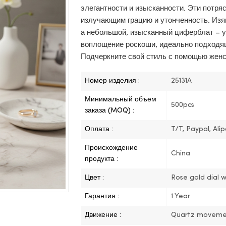
элегантности и изысканности. Эти потр
излучающим грацию и утонченность. Изя
а небольшой, изысканный циферблат – у
воплощение роскоши, идеально подходя
Подчеркните свой стиль с помощью женски
Номер изделия :
25131A
Минимальный объем
500pcs
заказа (MOQ) :
Оплата :
T/T, Paypal, Ali
Происхождение
China
продукта :
Цвет :
Rose gold dial w
Гарантия :
1 Year
Движение :
Quartz moveme