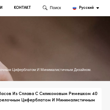
И
КОНТАКТ
Поиск
Русский
English
Русский
лочным Циферблатом И Минималистичным Дизайном.
Часов Из Сплава С Силиконовым Ремешком 40
релочным Циферблатом И Минималистичным