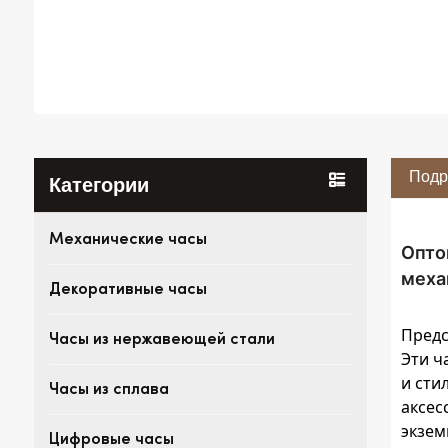
Подр
Категории
Механические часы
Опто
меха
Декоративные часы
Предс
Часы из нержавеющей стали
Эти ч
и сти
Часы из сплава
аксес
экзем
Цифровые часы