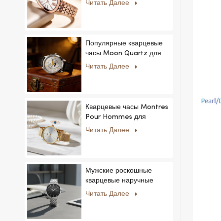
Читать Далее
коллекций.
Популярные кварцевые
часы Moon Quartz для
бизнеса, простые и
Читать Далее
стильные, модные часы
MoonPhaseWatch,
мужские часы.
Кварцевые часы Montres
Pour Hommes для
мужчин и женщин,
Читать Далее
ультратонкие, из
нержавеющей стали,
повседневный дизайн со
стразами, новый
Мужские роскошные
специальный циферблат.
кварцевые наручные
часы с ремешком из
Читать Далее
нержавеющей стали,
корпусом из сплава,
стеклом, в деловом и