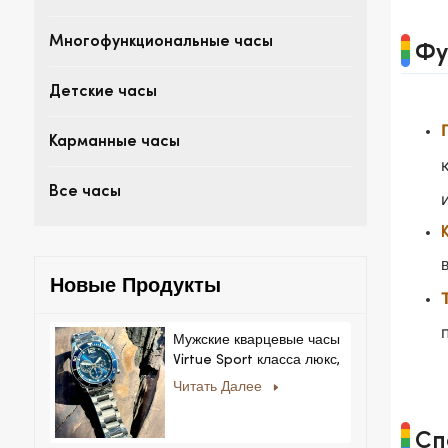
Многофункциональные часы
Фу
Детские часы
Карманные часы
Все часы
Новые Продукты
Мужские кварцевые часы
Virtue Sport класса люкс,
корпус из сплава,
Читать Далее
стеклянный циферблат,
указательный механизм,
Сп
возможность нанесения