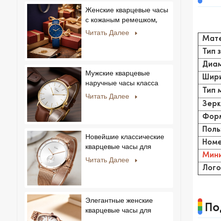
логотипа на заказ для
Женские кварцевые часы
бизнеса.
с кожаным ремешком,
ультратонкие, с
Читать Далее
Мат
кристаллами, в
королевском стиле,
Тип 
модные, Feminino
Диам
Relogio, ультратонкие, с
Мужские кварцевые
Шири
кристаллами.
наручные часы класса
Тип 
люкс с корпусом из
Читать Далее
нержавеющей стали и
Зерк
натуральной кожей.
Форм
Поль
Новейшие классические
Номе
кварцевые часы для
Мини
мужчин:
Читать Далее
минималистичный дизайн
Лого
со сменными ремешками.
Популярная модель для
мужчин и женщин.
Элегантные женские
По
кварцевые часы для
частных и эксклюзивных