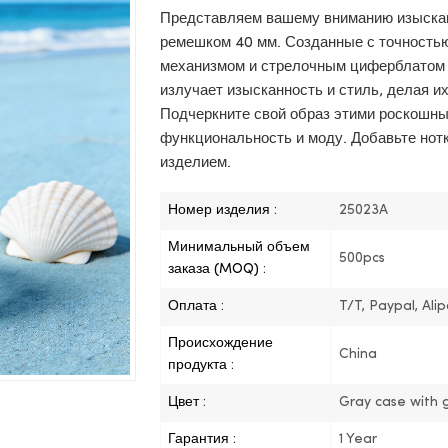
Представляем вашему вниманию изыскан
ремешком 40 мм. Созданные с точностью
механизмом и стрелочным циферблатом 
излучает изысканность и стиль, делая и
Подчеркните свой образ этими роскошны
функциональность и моду. Добавьте нот
изделием.
Номер изделия :
25023A
Минимальный объем
500pcs
заказа (MOQ) :
Оплата :
T/T, Paypal, Ali
Происхождение
China
продукта :
Цвет :
Gray case with g
Гарантия :
1 Year