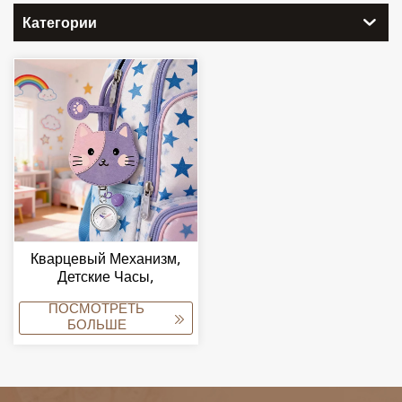
Категории
Кварцевый Механизм,
Детские Часы,
Сертификация RoHS ISO
ПОСМОТРЕТЬ
CE, Водонепроницаемые,
БОЛЬШЕ
С Изображением Кошки,
Милые Студенческие
Часы, Производитель.