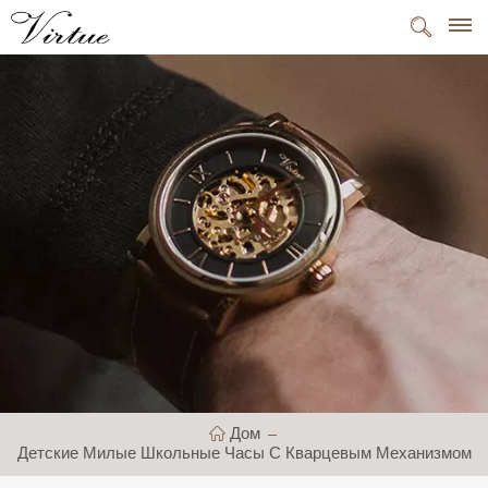
Дом
Детские Милые Школьные Часы С Кварцевым Механизмом