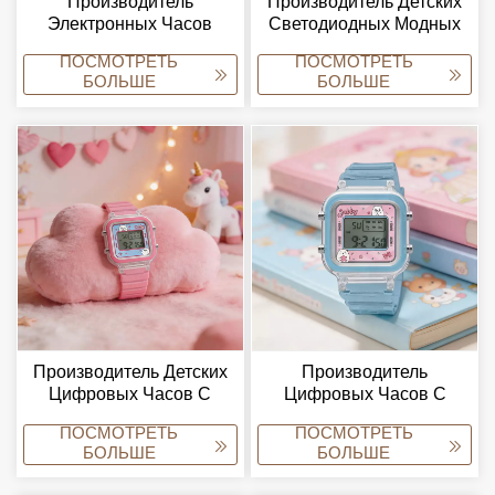
Производитель
Производитель Детских
Электронных Часов
Светодиодных Модных
Virtue Cute Animal Kids
Часов, Милые Наручные
ПОСМОТРЕТЬ
ПОСМОТРЕТЬ
Digital Watch
Часы С Изображением
БОЛЬШЕ
БОЛЬШЕ
(OEM/ODM).
Медвежонка, Прямые
Поставки С Завода.
Производитель Детских
Производитель
Цифровых Часов С
Цифровых Часов С
Изображением Милого
Индивидуальным
ПОСМОТРЕТЬ
ПОСМОТРЕТЬ
Медвежонка
Логотипом Virtue,
БОЛЬШЕ
БОЛЬШЕ
«Добродетель» И
Поставщик
Поставщик Электронных
Водонепроницаемых