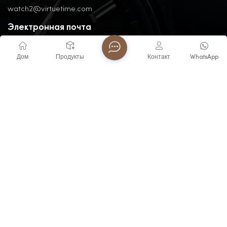
watch2@virtuetime.com
Электронная почта
michelle@virtuetime.com
Дом
Продукты
Контакт
WhatsApp
Телефон
+86 -1329087877
Адрес
No. 3, Nanpu Road, Jinfeng Industrial Zone, Zhangzhou, Fujian,
China
Авторские права @ 2026 FUJIAN VIRTUE INDUSTRY CO..LTD
Все права защищены .
ПОДДЕРЖИВАЕТСЯ СЕТЬ
Блоги
XML
политика конфиденциальности
Карта сайта