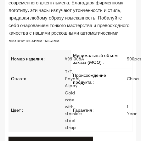
современного джентльмена. Благодаря фирменному
логотипу, эти часы излучают утонченность и стиль,
придавая любому образу изысканность. Побалуйте
себя очарованием тонкого мастерства и превосходного
качества с нашими роскошными автоматическими
механическими часами.
Минимальный объем
Номер изделия :
V991008A
500pc
заказа (MOQ) :
T/T,
Происхождение
Оплата :
Paypal,
China
продукта :
Alipay
Gold
case
with
1
Цвет :
Гарантия :
stainless
Year
steel
strap