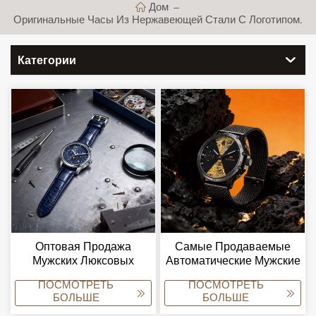
Дом
Оригинальные Часы Из Нержавеющей Стали С Логотипом.
Категории
Оптовая Продажа
Самые Продаваемые
Мужских Люксовых
Автоматические Мужские
Часов Grant Concept С
Наручные Часы Класса
ПОСМОТРЕТЬ
ПОСМОТРЕТЬ
Автоматическим
Люкс Из Нержавеющей
БОЛЬШЕ
БОЛЬШЕ
Циферблатом И
Стали С