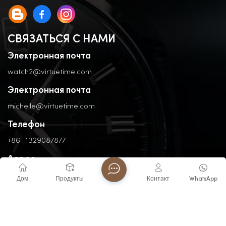
СВЯЗАТЬСЯ С НАМИ
Электронная почта
watch2@virtuetime.com
Электронная почта
michelle@virtuetime.com
Телефон
+86 -1329087877
Адрес
No. 3, Nanpu Road, Jinfeng Industrial Zone, Zhangzhou, Fujian,
Дом
Продукты
Контакт
WhatsApp
China