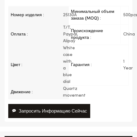
Минимальный объем
Номер изделия :
25130A
500pc
заказа (MOQ) :
T/T,
Происхождение
Оплата :
Paypal,
China
продукта :
Alipay
White
case
with
1
Цвет :
Гарантия :
a
Year
blue
dial
Quartz
Движение :
movement
Запросить Информацию Сейчас