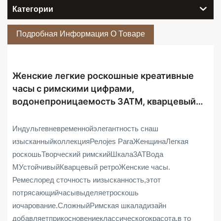
Категории
Подробная Информация О Товаре
Женские легкие роскошные креативные
часы с римскими цифрами,
водонепроницаемость 3ATM, кварцевый
механизм, ретро-стиль.
Инд
ульге
вневременной
элегантность с
наш
изысканный
коллекция
Рело
jes Para
Женщина
Легкая
роскошь
Творческий римский
Шкала
3AT
Вода
М
Устойчивый
Кварцевый ретро
Женские часы
.
Ремесло
ред с
точность и
изысканность,
этот
потрясающий
часы
выделяет
роскошь
и
очарование.
Сложный
Римская шкала
дизайн
добавляет
прикосновение
классического
красота,
в то