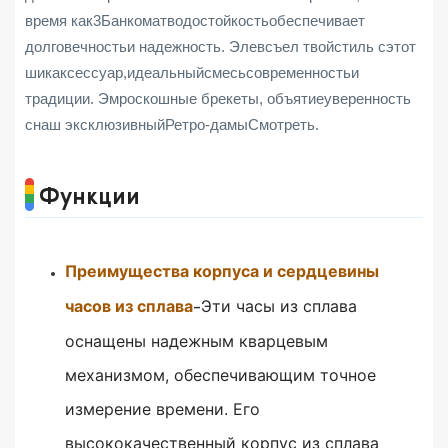
время как
3
Банкомат
водостойкость
обеспечивает
долговечность
и надежность
. Элев
съел твой
стиль с
этот
шик
аксессуар,
идеальный
смесь
современность
и
традиции
. Эм
роскошные брекеты
, объятие
уверенность
с
наш эксклюзивный
Ретро-дамы
Смотреть.
Функции
Преимущества корпуса и сердцевины
часов из сплава
Эти часы из сплава
-
оснащены надежным кварцевым
механизмом, обеспечивающим точное
измерение времени.
Его
высококачественный корпус из сплава