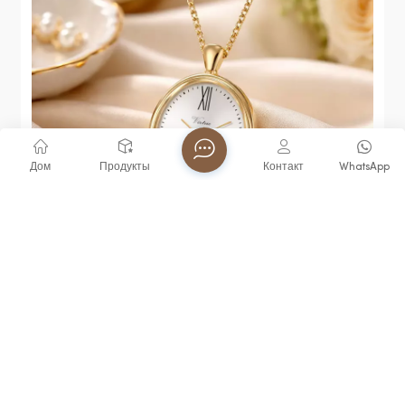
Дом
Продукты
Контакт
WhatsApp
Часы-Брелок Virtue С Кварцевым Механизмом И
Функцией Голосового Управления,
Водонепроницаемость 3ATM, Популярный
Товар Для Пожилых И Слепых,
Водонепроницаемые, В Тренде.