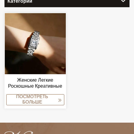
Категории
Женские Легкие
Роскошные Креативные
Часы С Римскими
ПОСМОТРЕТЬ
Цифрами,
БОЛЬШЕ
Водонепроницаемость
3ATM, Кварцевый
Механизм, Ретро-Стиль.