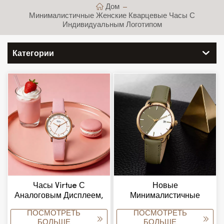
Дом
Минималистичные Женские Кварцевые Часы С
Индивидуальным Логотипом
Категории
Часы Virtue С
Новые
Аналоговым Дисплеем,
Минималистичные
Минималистичным
Женские Наручные
ПОСМОТРЕТЬ
ПОСМОТРЕТЬ
Дизайном,
Кварцевые Часы С
БОЛЬШЕ
БОЛЬШЕ