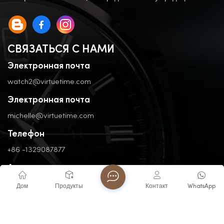
СВЯЗАТЬСЯ С НАМИ
Электронная почта
watch2@virtuetime.com
Электронная почта
michelle@virtuetime.com
Телефон
+86 -1329087877
Адрес
No. 3, Nanpu Road, Jinfeng Industrial Zone, Zhangzhou, Fujian,
Дом
Продукты
Контакт
WhatsApp
China