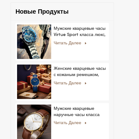
За
Новые Продукты
Мужские кварцевые часы
Virtue Sport класса люкс,
корпус из сплава,
Читать Далее
стеклянный циферблат,
указательный механизм,
возможность нанесения
логотипа на заказ для
Женские кварцевые часы
бизнеса.
с кожаным ремешком,
ультратонкие, с
Читать Далее
кристаллами, в
королевском стиле,
модные, Feminino
Relogio, ультратонкие, с
Мужские кварцевые
кристаллами.
наручные часы класса
люкс с корпусом из
Читать Далее
нержавеющей стали и
натуральной кожей.