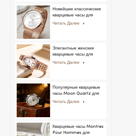
Новейшие классические
кварцевые часы для
мужчин:
Читать Далее
минималистичный дизайн
со сменными ремешками.
Популярная модель для
мужчин и женщин.
Элегантные женские
кварцевые часы для
частных и эксклюзивных
Читать Далее
коллекций.
Популярные кварцевые
часы Moon Quartz для
бизнеса, простые и
Читать Далее
стильные, модные часы
MoonPhaseWatch,
мужские часы.
Кварцевые часы Montres
Pour Hommes для