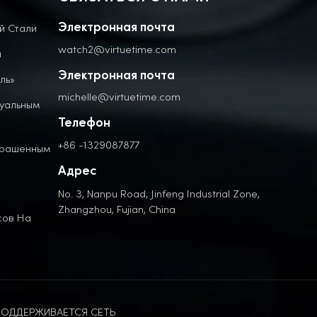
й Стали
Электронная почта
watch2@virtuetime.com
а
Электронная почта
ль»
michelle@virtuetime.com
дуальным
Телефон
+86 -1329087877
крашенным
Адрес
No. 3, Nanpu Road, Jinfeng Industrial Zone,
Zhangzhou, Fujian, China
сов На
ОДДЕРЖИВАЕТСЯ СЕТЬ