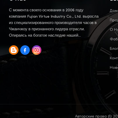
Дом
С момента своего основания в 2006 году
компания Fujian Virtue Industry Co., Ltd. выросла
Про
из специализированного производителя часов в
О Н
Чжанчжоу в признанного лидера отрасли.
Опираясь на богатое наследие нашей
Фаб
материнской компании, мы продолжаем эту
Блог
традицию.
Конт
Нов
Авторские права @ 202