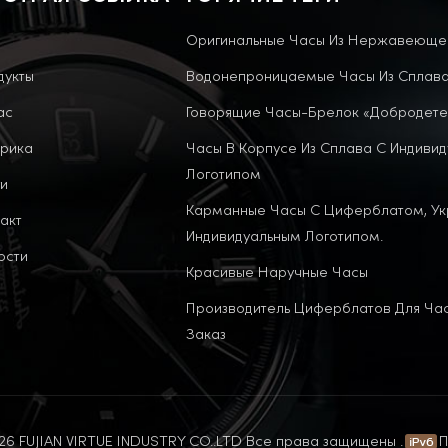
Оригинальные Часы Из Нержавеюще
дукты
Водонепроницаемые Часы Из Сплав
ас
Говорящие Часы-Брелок «Добродете
рика
Часы В Корпусе Из Сплава С Индиви
Логотипом
и
Карманные Часы С Циферблатом, У
акт
Индивидуальным Логотипом.
ости
Красивые Наручные Часы
Производитель Циферблатов Для Ча
Заказ
6 FUJIAN VIRTUE INDUSTRY CO..LTD Все права защищены .
П