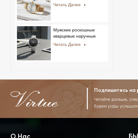
мужчин и женщин,
Читать Далее
ультратонкие, из
нержавеющей стали,
повседневный дизайн со
стразами, новый
Мужские роскошные
специальный циферблат.
кварцевые наручные
часы с ремешком из
Читать Далее
нержавеющей стали,
корпусом из сплава,
стеклом, в деловом и
повседневном стиле, с
декоративным диском.
Подпишитесь на 
Читайте дальше, сле
будем рады услышат
О Нас
БЫ