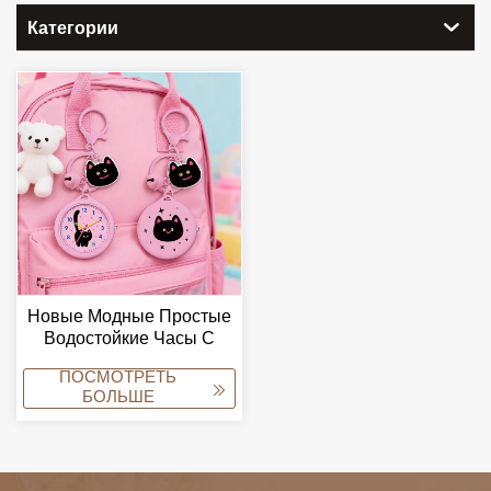
Категории
Новые Модные Простые
Водостойкие Часы С
Металлическим Стеклом
ПОСМОТРЕТЬ
И Держателем Для
БОЛЬШЕ
Бейджа, Оптовые
Продажи, Миниатюрные
Портативные, Для
Альпинизма, Унисекс,