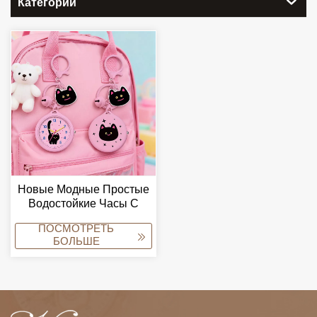
Категории
Новые Модные Простые
Водостойкие Часы С
Металлическим Стеклом
ПОСМОТРЕТЬ
И Держателем Для
БОЛЬШЕ
Бейджа, Оптовые
Продажи, Миниатюрные
Портативные, Для
Альпинизма, Унисекс,
Милые.